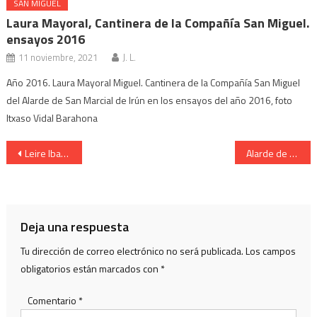
SAN MIGUEL
Laura Mayoral, Cantinera de la Compañía San Miguel.
ensayos 2016
11 noviembre, 2021
J. L.
Año 2016. Laura Mayoral Miguel. Cantinera de la Compañía San Miguel
del Alarde de San Marcial de Irún en los ensayos del año 2016, foto
Itxaso Vidal Barahona
Navegación
Leire Ibargoyen Cantinera de Lapice en el monte. Año 2005
Alarde de Hondarribia. Burgomaestre Melchor Sagarzazu Otegui
de
entradas
Deja una respuesta
Tu dirección de correo electrónico no será publicada.
Los campos
obligatorios están marcados con
*
Comentario
*