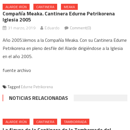
ALARDE IRÚN
CANTINERA
MEAKA
Compañía Meaka. Cantinera Edurne Petrikorena
Iglesia 2005
31 marzo, 2019
Eduardo
Comment(0)
Año 2005.Vemos a la Compañía Meaka. Con su Cantinera Edurne
Petrikorena en pleno desfile del Alarde dirigiéndose a la Iglesia
en el año 2005.
fuente archivo
Tagged
Edurne Petrikorena
NOTICIAS RELACIONADAS
ALARDE IRÚN
CANTINERA
TAMBORRADA
La figura de la Cantinera de la Tamborrada del