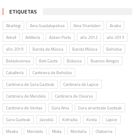
ETIQUETAS
Akartegi
Ama Guadalupekoa
Ama Shantalen
Anaka
Arkoll
Artillería
Azken Portu
año 2012
año 2013
año 2019
Banda de Música
Banda Música
Behobia
Belaskoenea
Beti Gazte
Bidasoa
Buenos Amigos
Caballería
Cantinera de Behobia
Cantinera de Gora Gazteak
Cantinera de Lapice
Cantinera de Mendelu
Cantinera de Olearso
Cantinera de Ventas
Gora Ama
Gora arrantzale Gazteak
Gora Gazteak
Jaizubía
Kofradia
Kosta
Lapice
Meaka
Mendelu
Mixta
Montaña
Olaberria