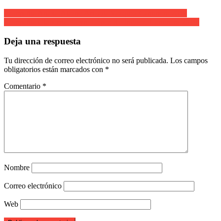
Navegación
Compañia Anaka.Alazne Arteaga Vazquez.Cantinera 2019
Compañia Olaberria. Leyre López Rodriguez. Cantinera 2019.
de
entradas
Deja una respuesta
Tu dirección de correo electrónico no será publicada.
Los campos
obligatorios están marcados con
*
Comentario
*
Nombre
Correo electrónico
Web