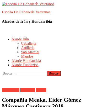
Skip
to
Escolta De Caballería Veteranos
content
Alardes de Irún y Hondarribia
Alarde Irún
Caballería
Artillería
San Marcial
Mandos
Alarde Hondarribia
Alarde Fundazioa
Buscar:
Alarde Irún
Cantinera
Meaka
Compañia Meaka. Eider Gómez
Márquez.Cantinera 2019.