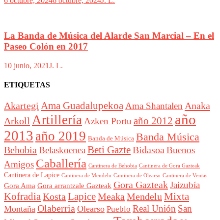
6 octubre, 2024
6 octubre, 2024
J. L.
La Banda de Música del Alarde San Marcial – En el
Paseo Colón en 2017
10 junio, 2021
J. L.
ETIQUETAS
Akartegi
Ama Guadalupekoa
Anaka
Ama Shantalen
año
Artillería
año 2012
Arkoll
Azken Portu
2013
año 2019
Banda Música
Banda de Música
Beti Gazte
Behobia
Bidasoa
Belaskoenea
Buenos
Caballería
Amigos
Cantinera de Behobia
Cantinera de Gora Gazteak
Cantinera de Lapice
Cantinera de Mendelu
Cantinera de Ventas
Cantinera de Olearso
Gora Gazteak
Jaizubía
Gora Ama
Gora arrantzale Gazteak
Lapice
Mixta
Kofradia
Kosta
Meaka
Mendelu
Olaberria
Real Unión
San
Montaña
Olearso
Pueblo