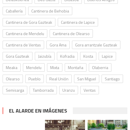
Caballería
Cantinera de Behobia
Cantinera de Gora Gazteak
Cantinera de Lapice
Cantinera de Mendelu
Cantinera de Olearso
Cantinera de Ventas
Gora Ama
Gora arrantzale Gazteak
Gora Gazteak
Jaizubía
Kofradia
Kosta
Lapice
Meaka
Mendelu
Mixta
Montaña
Olaberria
Olearso
Pueblo
Real Unión
San Miguel
Santiago
Semisarga
Tamborrada
Uranzu
Ventas
EL ALARDE EN IMÁGENES