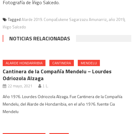
Fotografía de Íñigo Salcedo.
Tagged
Alarde 2019. CompaEukene Sagarzazu Amunarriz
,
año 2019
,
Iñigo Salcedo
NOTICIAS RELACIONADAS
ALARDE HONDARRIBIA
CANTINERA
MENDELU
Cantinera de la Compañía Mendelu – Lourdes
Odriozola Alzaga
22 mayo, 2021
J. L.
Año 1976. Lourdes Odriozola Alzaga. Fue Cantinera de la Compañía
Mendelu, del Alarde de Hondarribia, en el año 1976. fuente Cia
Mendelu