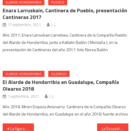
ALARDE HONDARRIBIA
PUEBLO
Enara Larruskain, Cantinera de Pueblo, presentación
Cantineras 2017
11 septiembre, 2021
J. L.
Año 2017. Enara Larruskain Larretxea. Cantinera de la Compañía Pueblo
del Alarde de Hondarribia, junto a Kattalin Bailón ( Montaña ), en la
presentación de Cantineras del año 2017. foto Nerea Bailón
ALARDE HONDARRIBIA
OLEARSO
El Alarde de Hondarribia en Guadalupe, Compañía
Olearso 2018
1 septiembre, 2021
J. L.
Año 2018. Miren Erquicia Amunarriz. Cantinera de la Compañía Olearso
del Alarde de Hondarribia, en Guadalupe en el año 2018. fuente archivo
Navegación
La figura del Ayudante de Estado Mayor del General del Alarde de Irun
La Escuadra de Hatxeros inicia el Alarde. Año 2019