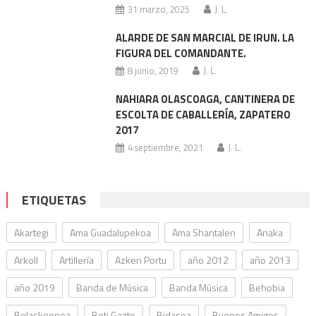
31 marzo, 2025
J. L.
ALARDE DE SAN MARCIAL DE IRUN. LA
FIGURA DEL COMANDANTE.
8 junio, 2019
J. L.
NAHIARA OLASCOAGA, CANTINERA DE
ESCOLTA DE CABALLERÍA, ZAPATERO
2017
4 septiembre, 2021
J. L.
ETIQUETAS
Akartegi
Ama Guadalupekoa
Ama Shantalen
Anaka
Arkoll
Artillería
Azken Portu
año 2012
año 2013
año 2019
Banda de Música
Banda Música
Behobia
Belaskoenea
Beti Gazte
Bidasoa
Buenos Amigos