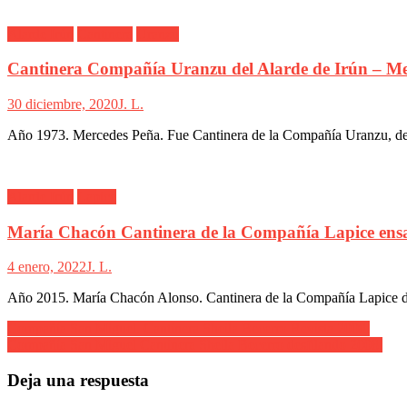
Alarde Irún
Cantinera
Uranzu
Cantinera Compañía Uranzu del Alarde de Irún – M
30 diciembre, 2020
J. L.
Año 1973. Mercedes Peña. Fue Cantinera de la Compañía Uranzu, del 
Alarde Irún
Lapice
María Chacón Cantinera de la Compañía Lapice ens
4 enero, 2022
J. L.
Año 2015. María Chacón Alonso. Cantinera de la Compañía Lapice del
Navegación
Compañía San Miguel. Cantinera Sheila Becerro Revista 2008.
Compañía San Miguel Cantinera Sheila Becerro desfilando 2008.
de
entradas
Deja una respuesta