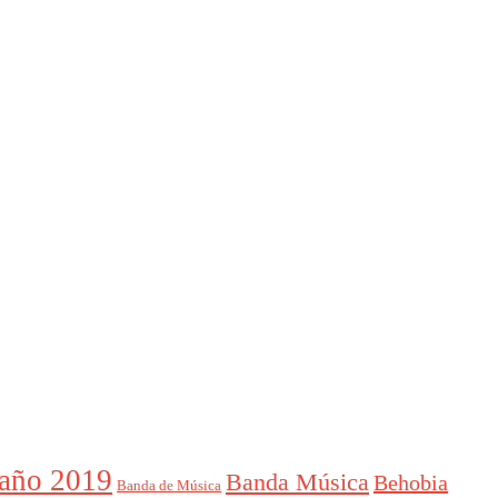
año 2019
Banda Música
Behobia
Banda de Música