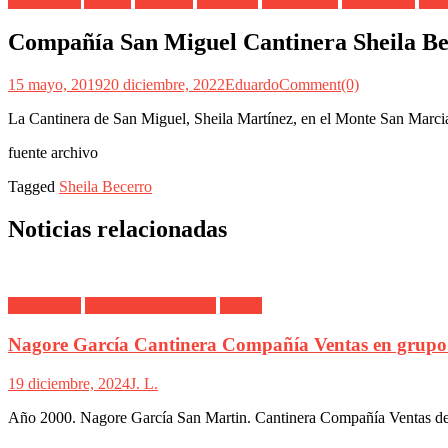
Alarde Irún
Alférez
Banderín
Cantinera
San Marcial
San Miguel
Teni
Compañía San Miguel Cantinera Sheila B
15 mayo, 2019
20 diciembre, 2022
Eduardo
Comment(0)
La Cantinera de San Miguel, Sheila Martínez, en el Monte San Marcia
fuente archivo
Tagged
Sheila Becerro
Noticias relacionadas
Alarde Irún
Fotografías Antiguas
Ventas
Nagore García Cantinera Compañía Ventas en grupo
19 diciembre, 2024
J. L.
Año 2000. Nagore García San Martin. Cantinera Compañía Ventas del 