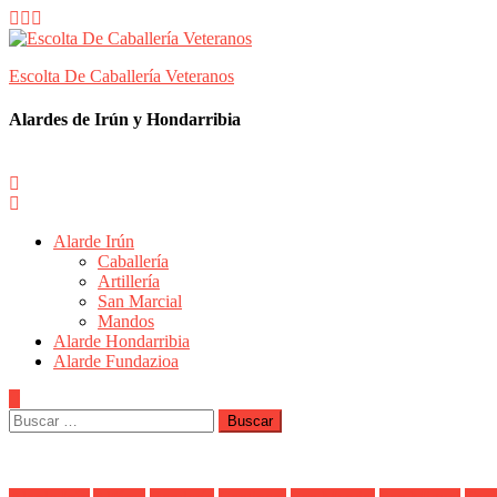
Skip
to
content
Escolta De Caballería Veteranos
Alardes de Irún y Hondarribia
Alarde Irún
Caballería
Artillería
San Marcial
Mandos
Alarde Hondarribia
Alarde Fundazioa
Buscar: