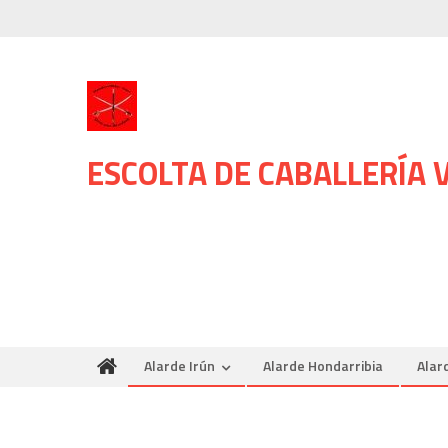
Skip
to
content
ESCOLTA DE CABALLERÍA
Alarde Irún
Alarde Hondarribia
Alar