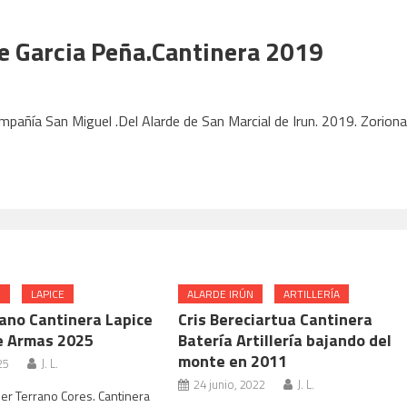
 Garcia Peña.Cantinera 2019
mpañía San Miguel .Del Alarde de San Marcial de Irun. 2019. Zorion
N
LAPICE
ALARDE IRÚN
ARTILLERÍA
rano Cantinera Lapice
Cris Bereciartua Cantinera
e Armas 2025
Batería Artillería bajando del
monte en 2011
25
J. L.
24 junio, 2022
J. L.
er Terrano Cores. Cantinera