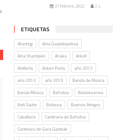
21 febrero, 2022
J. L.
do
ETIQUETAS
Akartegi
Ama Guadalupekoa
Ama Shantalen
Anaka
Arkoll
Artillería
Azken Portu
año 2012
año 2013
año 2019
Banda de Música
Banda Música
Behobia
Belaskoenea
Beti Gazte
Bidasoa
Buenos Amigos
Caballería
Cantinera de Behobia
Cantinera de Gora Gazteak