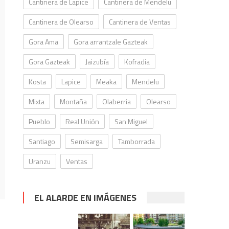
Cantinera de Lapice
Cantinera de Mendelu
Cantinera de Olearso
Cantinera de Ventas
Gora Ama
Gora arrantzale Gazteak
Gora Gazteak
Jaizubía
Kofradia
Kosta
Lapice
Meaka
Mendelu
Mixta
Montaña
Olaberria
Olearso
Pueblo
Real Unión
San Miguel
Santiago
Semisarga
Tamborrada
Uranzu
Ventas
EL ALARDE EN IMÁGENES