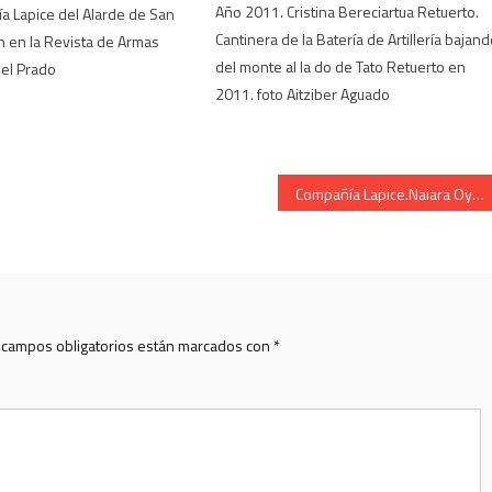
Año 2011. Cristina Bereciartua Retuerto.
a Lapice del Alarde de San
Cantinera de la Batería de Artillería bajan
ún en la Revista de Armas
del monte al la do de Tato Retuerto en
kel Prado
2011. foto Aitziber Aguado
Compañía Lapice.Naiara Oyon Jabalera.Cantinera 2019
 campos obligatorios están marcados con
*