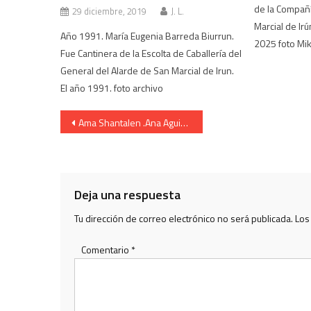
de la Compañí
29 diciembre, 2019
J. L.
Marcial de Ir
Año 1991. María Eugenia Barreda Biurrun.
2025 foto Mi
Fue Cantinera de la Escolta de Caballería del
General del Alarde de San Marcial de Irun.
El año 1991. foto archivo
Navegación
Ama Shantalen .Ana Aguirresarobe Rubio.2019
de
entradas
Deja una respuesta
Tu dirección de correo electrónico no será publicada.
Los
Comentario
*