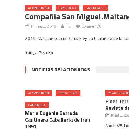
ALARDE IRÚN
CANTINERA
SAN MIGUEL
Compañia San Miguel.Maitane
11 mayo, 2019
J. L.
Comment(0)
2019. Maitane García Peña. Elegida Cantinera de la Co
Irungo Alardea
NOTICIAS RELACIONADAS
ALARDE IRÚN
CABALLERÍA
ALARDE IRÚ
Eider Ter
CANTINERA
Revista d
Maria Eugenia Barreda
10 julio, 20
Cantinera Caballería de Irun
1991
Año 2025. Eid