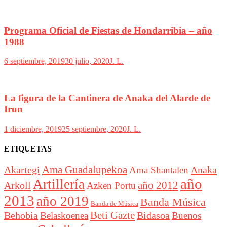
Programa Oficial de Fiestas de Hondarribia – año
1988
6 septiembre, 2019
30 julio, 2020
J. L.
La figura de la Cantinera de Anaka del Alarde de
Irun
1 diciembre, 2019
25 septiembre, 2020
J. L.
ETIQUETAS
Akartegi
Ama Guadalupekoa
Anaka
Ama Shantalen
año
Artillería
año 2012
Arkoll
Azken Portu
2013
año 2019
Banda Música
Banda de Música
Beti Gazte
Behobia
Bidasoa
Belaskoenea
Buenos