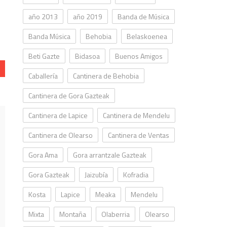
año 2013
año 2019
Banda de Música
Banda Música
Behobia
Belaskoenea
Beti Gazte
Bidasoa
Buenos Amigos
Caballería
Cantinera de Behobia
Cantinera de Gora Gazteak
Cantinera de Lapice
Cantinera de Mendelu
Cantinera de Olearso
Cantinera de Ventas
Gora Ama
Gora arrantzale Gazteak
Gora Gazteak
Jaizubía
Kofradia
Kosta
Lapice
Meaka
Mendelu
Mixta
Montaña
Olaberria
Olearso