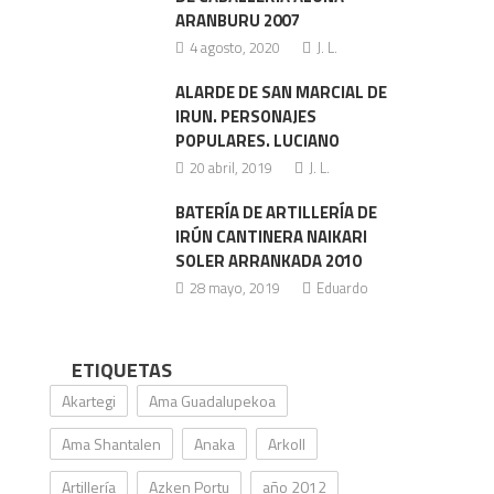
o
ARANBURU 2007
4 agosto, 2020
J. L.
ALARDE DE SAN MARCIAL DE
IRUN. PERSONAJES
POPULARES. LUCIANO
20 abril, 2019
J. L.
BATERÍA DE ARTILLERÍA DE
IRÚN CANTINERA NAIKARI
SOLER ARRANKADA 2010
28 mayo, 2019
Eduardo
ETIQUETAS
Akartegi
Ama Guadalupekoa
Ama Shantalen
Anaka
Arkoll
Artillería
Azken Portu
año 2012