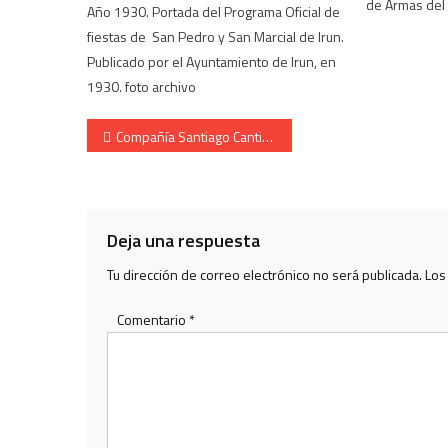
de Armas del 
Año 1930. Portada del Programa Oficial de
fiestas de San Pedro y San Marcial de Irun.
Publicado por el Ayuntamiento de Irun, en
1930. foto archivo
Navegación de entradas
Compañía Santiago Cantinera Nerea Arias Parra camino Iglesia 2010
Deja una respuesta
Tu dirección de correo electrónico no será publicada.
Los
Comentario
*