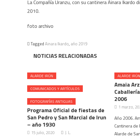
La Compañía Uranzu, con su cantinera Ainara Ikardo dir
2010.
foto archivo
Tagged
Ainara Ikardo
,
año 2019
NOTICIAS RELACIONADAS
ALARDE IRÚN
ALARDE IRÚ
Amaia Arz
COMUNICADOS Y ARTÍCULOS
Caballerí
2006
FOTOGRAFÍAS ANTIGUAS
1 marzo, 20
Programa Oficial de fiestas de
San Pedro y San Marcial de Irun
Año 2006. Am
– año 1930
Cantinera de l
15 julio, 2020
J. L.
Alarde de San