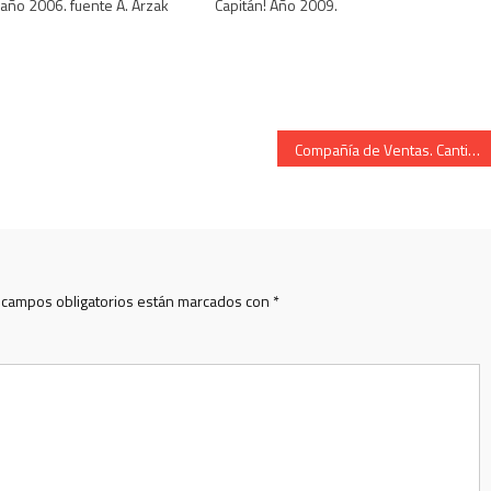
año 2006. fuente A. Arzak
Capitán! Año 2009.
Compañía de Ventas. Cantinera Aloña Martiarena Arrizabalaga. Año 2010.
 campos obligatorios están marcados con
*