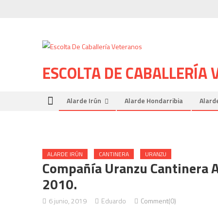
Skip to content
ESCOLTA DE CABALLERÍA
Alarde Irún
Alarde Hondarribia
Alard
ALARDE IRÚN
CANTINERA
URANZU
Compañía Uranzu Cantinera Ai
2010.
6 junio, 2019
Eduardo
Comment(0)