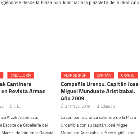
igiéndose desde la Plaza San Juan hacia la plazoleta del Junkal. Añ
N
CABALLERÍA
ALARDE IRÚN
CAPITÁN
URANZU
ak Cantinera
Compañía Uranzu. Capitán Jose
a en Revista Armas
Miguel Munduate Aristizabal.
Año 2009
23
J. L.
27 mayo, 2019
Eduardo
aia Arzak Arabolaza.
La compañía Uranzu saliendo de la Plaza
a Escolta de Caballería del
Urdanibia con su capitán José Miguel
 Marcial de Irún en la Revista
Munduate Aristizabal al frente. ¡¡Aúuu pa