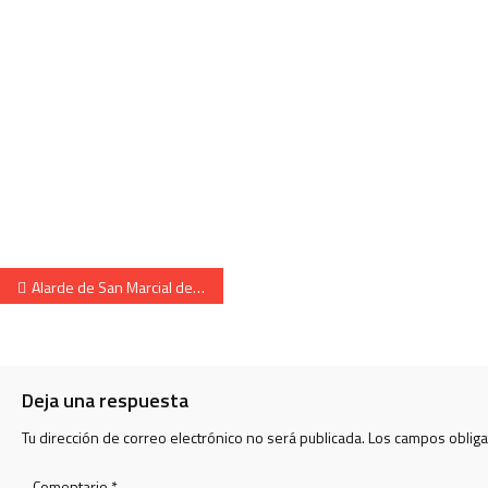
Navegación de entradas
Alarde de San Marcial de Irun.Cantinera de Caballeria.
Deja una respuesta
Tu dirección de correo electrónico no será publicada.
Los campos oblig
Comentario
*