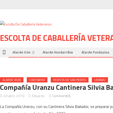
Skip to content
ESCOLTA DE CABALLERÍA VETER
Alarde Irún
Alarde Hondarribia
Alarde Fundazioa
ALARDE IRÚN
CANTINERA
REVISTA DE SAN PEDRO
URANZU
Compañía Uranzu Cantinera Silvia Ba
20 abril, 2019
Eduardo
Comment(0)
La Compañía Uranzu, con su Cantinera Silvia Bailador, se preparar p