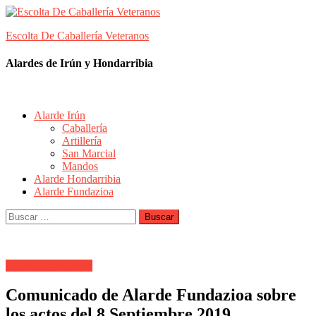
Skip
to
Escolta De Caballería Veteranos
content
Alardes de Irún y Hondarribia
Alarde Irún
Caballería
Artillería
San Marcial
Mandos
Alarde Hondarribia
Alarde Fundazioa
Buscar:
Alarde Hondarribia
Comunicado de Alarde Fundazioa sobre
los actos del 8 Septiembre 2019