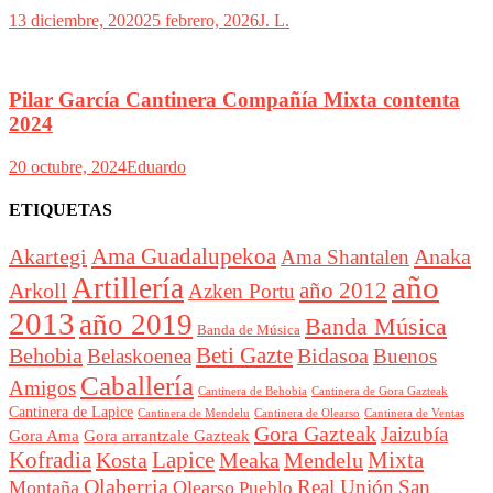
13 diciembre, 2020
25 febrero, 2026
J. L.
Pilar García Cantinera Compañía Mixta contenta
2024
20 octubre, 2024
Eduardo
ETIQUETAS
Akartegi
Ama Guadalupekoa
Anaka
Ama Shantalen
año
Artillería
año 2012
Arkoll
Azken Portu
2013
año 2019
Banda Música
Banda de Música
Beti Gazte
Behobia
Bidasoa
Belaskoenea
Buenos
Caballería
Amigos
Cantinera de Behobia
Cantinera de Gora Gazteak
Cantinera de Lapice
Cantinera de Mendelu
Cantinera de Ventas
Cantinera de Olearso
Gora Gazteak
Jaizubía
Gora Ama
Gora arrantzale Gazteak
Lapice
Mixta
Kofradia
Kosta
Meaka
Mendelu
Olaberria
Real Unión
San
Montaña
Olearso
Pueblo