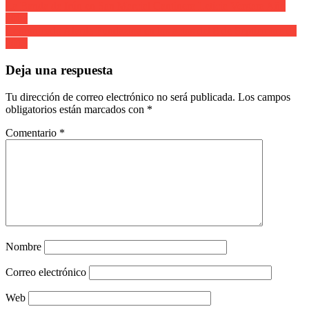
Navegación
La Banda de Irún en San Marcial Cantinera Leticia Vergara Año
2003
de
Comunicado Alarde Fundazioa en los actos del 8 de Septiembre de
entradas
2019
Deja una respuesta
Tu dirección de correo electrónico no será publicada.
Los campos
obligatorios están marcados con
*
Comentario
*
Nombre
Correo electrónico
Web