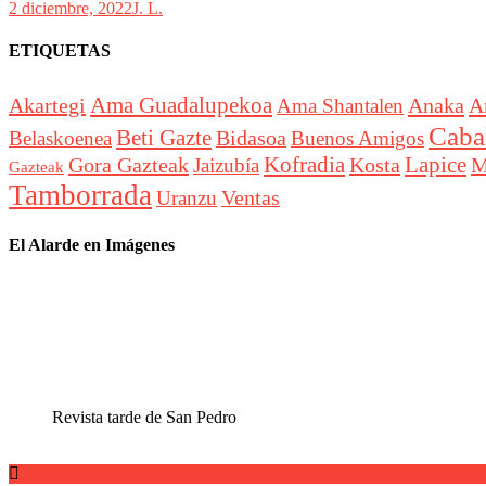
2 diciembre, 2022
J. L.
ETIQUETAS
Akartegi
Ama Guadalupekoa
Anaka
A
Ama Shantalen
Cabal
Beti Gazte
Bidasoa
Belaskoenea
Buenos Amigos
Lapice
Gora Gazteak
Kofradia
Kosta
M
Jaizubía
Gazteak
Tamborrada
Ventas
Uranzu
El Alarde en Imágenes
Revista tarde de San Pedro