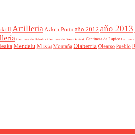
año 2013
Artillería
año 2012
rkoll
Azken Portu
lería
Cantinera de Lapice
Cantinera
Cantinera de Behobia
Cantinera de Gora Gazteak
Mixta
eaka
Mendelu
Olaberria
R
Montaña
Olearso
Pueblo