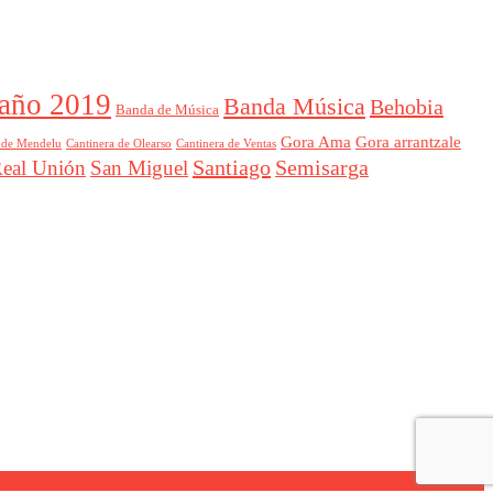
año 2019
Banda Música
Behobia
Banda de Música
Gora Ama
Gora arrantzale
 de Mendelu
Cantinera de Ventas
Cantinera de Olearso
Santiago
Semisarga
eal Unión
San Miguel