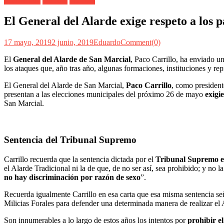
Alarde Irún
General
Mandos
El General del Alarde exige respeto a los p
17 mayo, 2019
2 junio, 2019
Eduardo
Comment(0)
El
General del Alarde de San Marcial
, Paco Carrillo, ha enviado u
los ataques que, año tras año, algunas formaciones, instituciones y rep
El General del Alarde de San Marcial,
Paco Carrillo
, como president
presentan a las elecciones municipales del próximo 26 de mayo
exigi
San Marcial.
Sentencia del Tribunal Supremo
Carrillo recuerda que la sentencia dictada por el
Tribunal Supremo e
el Alarde Tradicional ni la de que, de no ser así, sea prohibido; y no 
no hay discriminación por razón de sexo
”.
Recuerda igualmente Carrillo en esa carta que esa misma sentencia se
Milicias Forales para defender una determinada manera de realizar el 
Son innumerables a lo largo de estos años los intentos por
prohibir el