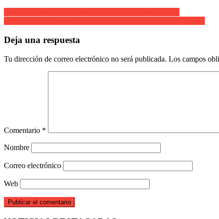
Navegación
Monte San Marcial. Cantineras 2008 en la ofrenda floral.
Escuadra de Hatxeros. En la Calle Mayor marchando a la Iglesia.
de
entradas
Deja una respuesta
Tu dirección de correo electrónico no será publicada.
Los campos obli
Comentario
*
Nombre
Correo electrónico
Web