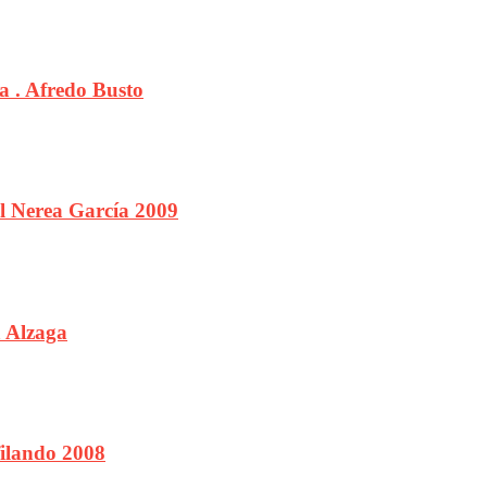
a . Afredo Busto
l Nerea García 2009
a Alzaga
ilando 2008