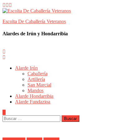
Skip
to
content
Escolta De Caballería Veteranos
Alardes de Irún y Hondarribia
Alarde Irún
Caballería
Artillería
San Marcial
Mandos
Alarde Hondarribia
Alarde Fundazioa
Buscar: