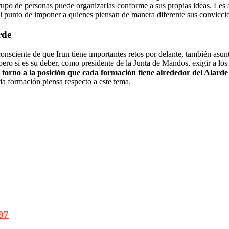
upo de personas puede organizarlas conforme a sus propias ideas. Les a
 al punto de imponer a quienes piensan de manera diferente sus convicc
rde
consciente de que Irun tiene importantes retos por delante, también asun
 pero sí es su deber, como presidente de la Junta de Mandos, exigir a lo
torno a la posición que cada formación tiene alrededor del Alard
a formación piensa respecto a este tema.
97