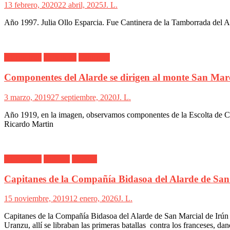
13 febrero, 2020
22 abril, 2025
J. L.
Año 1997. Julia Ollo Esparcia. Fue Cantinera de la Tamborrada del A
Alarde Irún
Caballería
Cantinera
Componentes del Alarde se dirigen al monte San Mar
3 marzo, 2019
27 septiembre, 2020
J. L.
Año 1919, en la imagen, observamos componentes de la Escolta de Cabal
Ricardo Martin
Alarde Irún
Bidasoa
Capitán
Capitanes de la Compañía Bidasoa del Alarde de San
15 noviembre, 2019
12 enero, 2026
J. L.
Capitanes de la Compañía Bidasoa del Alarde de San Marcial de Irún E
Uranzu, allí se libraban las primeras batallas contra los franceses, da