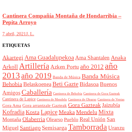
Cantinera Compañía Montaña de Hondarribia –
Pepita Arroyo
7 abril, 2021
J. L.
ETIQUETAS
Akartegi
Ama Guadalupekoa
Anaka
Ama Shantalen
año
Artillería
año 2012
Arkoll
Azken Portu
2013
año 2019
Banda Música
Banda de Música
Beti Gazte
Behobia
Bidasoa
Belaskoenea
Buenos
Caballería
Amigos
Cantinera de Behobia
Cantinera de Gora Gazteak
Cantinera de Lapice
Cantinera de Mendelu
Cantinera de Ventas
Cantinera de Olearso
Gora Gazteak
Jaizubía
Gora Ama
Gora arrantzale Gazteak
Lapice
Mixta
Kofradia
Kosta
Meaka
Mendelu
Olaberria
Real Unión
San
Montaña
Olearso
Pueblo
Tamborrada
Santiago
Semisarga
Miguel
Uranzu