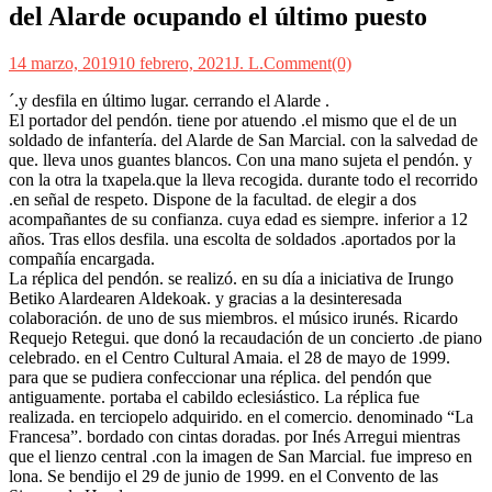
del Alarde ocupando el último puesto
14 marzo, 2019
10 febrero, 2021
J. L.
Comment(0)
´.y desfila en último lugar. cerrando el Alarde .
El portador del pendón. tiene por atuendo .el mismo que el de un
soldado de infantería. del Alarde de San Marcial. con la salvedad de
que. lleva unos guantes blancos. Con una mano sujeta el pendón. y
con la otra la txapela.que la lleva recogida. durante todo el recorrido
.en señal de respeto. Dispone de la facultad. de elegir a dos
acompañantes de su confianza. cuya edad es siempre. inferior a 12
años. Tras ellos desfila. una escolta de soldados .aportados por la
compañía encargada.
La réplica del pendón. se realizó. en su día a iniciativa de Irungo
Betiko Alardearen Aldekoak. y gracias a la desinteresada
colaboración. de uno de sus miembros. el músico irunés. Ricardo
Requejo Retegui. que donó la recaudación de un concierto .de piano
celebrado. en el Centro Cultural Amaia. el 28 de mayo de 1999.
para que se pudiera confeccionar una réplica. del pendón que
antiguamente. portaba el cabildo eclesiástico. La réplica fue
realizada. en terciopelo adquirido. en el comercio. denominado “La
Francesa”. bordado con cintas doradas. por Inés Arregui mientras
que el lienzo central .con la imagen de San Marcial. fue impreso en
lona. Se bendijo el 29 de junio de 1999. en el Convento de las