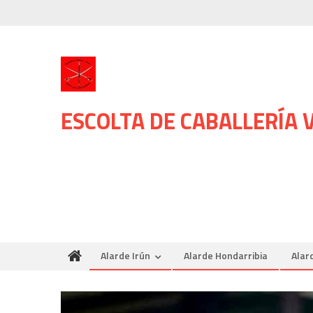
Skip
to
content
ESCOLTA DE CABALLERÍA
Alarde Irún
Alarde Hondarribia
Alar