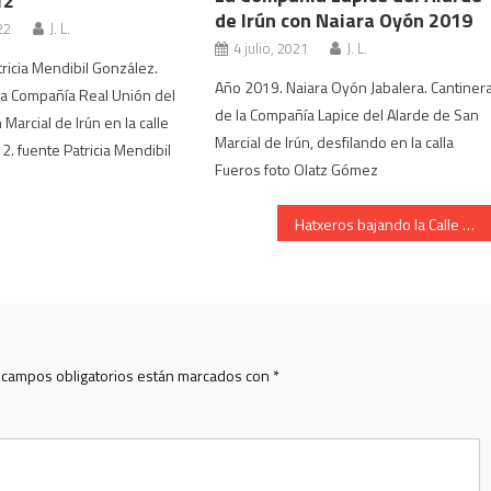
12
de Irún con Naiara Oyón 2019
22
J. L.
4 julio, 2021
J. L.
ricia Mendibil González.
Año 2019. Naiara Oyón Jabalera. Cantiner
la Compañía Real Unión del
de la Compañía Lapice del Alarde de San
Marcial de Irún en la calle
Marcial de Irún, desfilando en la calla
. fuente Patricia Mendibil
Fueros foto Olatz Gómez
Hatxeros bajando la Calle Mayor
 campos obligatorios están marcados con
*