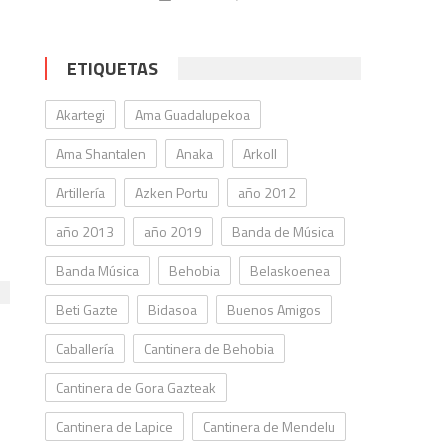
ETIQUETAS
Akartegi
Ama Guadalupekoa
Ama Shantalen
Anaka
Arkoll
Artillería
Azken Portu
año 2012
año 2013
año 2019
Banda de Música
Banda Música
Behobia
Belaskoenea
Beti Gazte
Bidasoa
Buenos Amigos
Caballería
Cantinera de Behobia
Cantinera de Gora Gazteak
Cantinera de Lapice
Cantinera de Mendelu