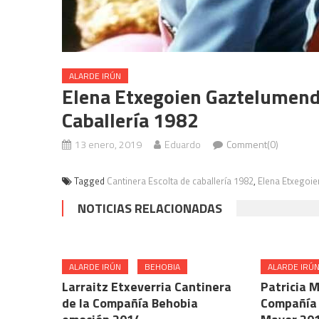
ALARDE IRÚN
Elena Etxegoien Gaztelumendi
Caballería 1982
13 enero, 2019
Eduardo
Comment(0)
Tagged
Cantinera Escolta de caballería 1982
,
Elena Etxegoie
NOTICIAS RELACIONADAS
ALARDE IRÚN
BEHOBIA
ALARDE IRÚ
Larraitz Etxeverria Cantinera
Patricia M
de la Compañía Behobia
Compañía 