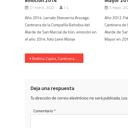
emoción 2014
Mayor 20
21 enero, 2022
J. L.
5 mayo, 20
Año 2014. Larraitz Etxeverria Arsuaga.
Año 2012. Pat
Cantinera de la Compañía Behobia del
Cantinera de 
Alarde de San Marcial de Irún, emoción en
Alarde de San 
el año 2014. foto Leire Monje
Mayor en 2012
Navegación
Bettina Zapke, Cantinera de Caballería 1981
de
entradas
Deja una respuesta
Tu dirección de correo electrónico no será publicada.
Los
Comentario
*