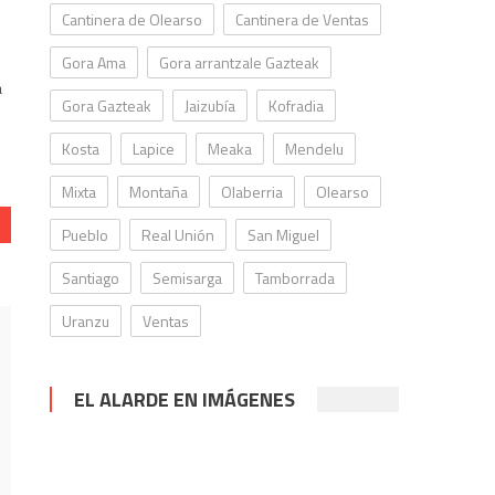
Cantinera de Olearso
Cantinera de Ventas
Gora Ama
Gora arrantzale Gazteak
a
Gora Gazteak
Jaizubía
Kofradia
Kosta
Lapice
Meaka
Mendelu
Mixta
Montaña
Olaberria
Olearso
Pueblo
Real Unión
San Miguel
Santiago
Semisarga
Tamborrada
Uranzu
Ventas
EL ALARDE EN IMÁGENES