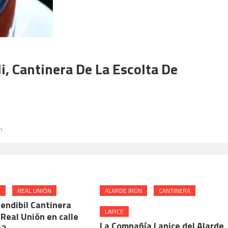
, Cantinera De La Escolta De
n
N
REAL UNIÓN
ALARDE IRÚN
CANTINERA
endibil Cantinera
LAPICE
Real Unión en calle
La Compañía Lapice del Alarde