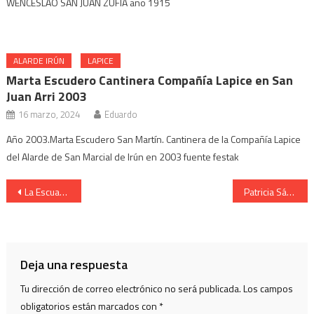
WENCESLAO SAN JUAN ZUFIA año 1915
ALARDE IRÚN
LAPICE
Marta Escudero Cantinera Compañía Lapice en San
Juan Arri 2003
16 marzo, 2024
Eduardo
Año 2003.Marta Escudero San Martín. Cantinera de la Compañía Lapice
del Alarde de San Marcial de Irún en 2003 fuente festak
Navegación
La Escuadra de Hacheros del Alarde Hondarribia en la Plaza de Armas
Patricia Sánchez Cantinera Compañía Behobia Arrankada 2003
de
entradas
Deja una respuesta
Tu dirección de correo electrónico no será publicada.
Los campos
obligatorios están marcados con
*