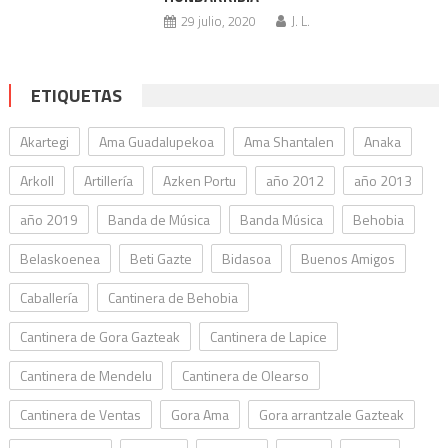
29 julio, 2020
J. L.
ETIQUETAS
Akartegi
Ama Guadalupekoa
Ama Shantalen
Anaka
Arkoll
Artillería
Azken Portu
año 2012
año 2013
año 2019
Banda de Música
Banda Música
Behobia
Belaskoenea
Beti Gazte
Bidasoa
Buenos Amigos
Caballería
Cantinera de Behobia
Cantinera de Gora Gazteak
Cantinera de Lapice
Cantinera de Mendelu
Cantinera de Olearso
Cantinera de Ventas
Gora Ama
Gora arrantzale Gazteak