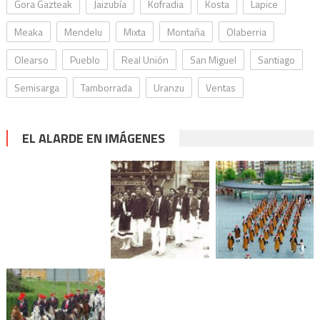
Gora Gazteak
Jaizubía
Kofradia
Kosta
Lapice
Meaka
Mendelu
Mixta
Montaña
Olaberria
Olearso
Pueblo
Real Unión
San Miguel
Santiago
Semisarga
Tamborrada
Uranzu
Ventas
EL ALARDE EN IMÁGENES