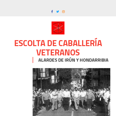
Skip
to
content
ESCOLTA DE CABALLERÍA
VETERANOS
ALARDES DE IRÚN Y HONDARRIBIA