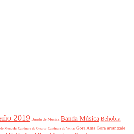
año 2019
Banda Música
Behobia
Banda de Música
Gora Ama
Gora arrantzale
 de Mendelu
Cantinera de Ventas
Cantinera de Olearso