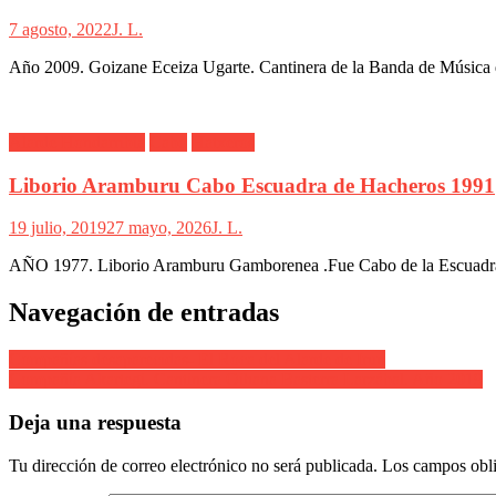
7 agosto, 2022
J. L.
Año 2009. Goizane Eceiza Ugarte. Cantinera de la Banda de Música del
Alarde Hondarribia
Cabo
Hatxeros
Liborio Aramburu Cabo Escuadra de Hacheros 1991
19 julio, 2019
27 mayo, 2026
J. L.
AÑO 1977. Liborio Aramburu Gamborenea .Fue Cabo de la Escuadra d
Navegación de entradas
Compañías desaparecidas- El Roca del Alarde de Irun
Compañía Akartegi. Cantinera Oihana Basterra Larzábal. Año 2019
Deja una respuesta
Tu dirección de correo electrónico no será publicada.
Los campos obli