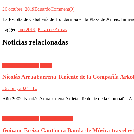
26 octubre, 2019
Eduardo
Comment(0)
La Escolta de Caballería de Hondarribia en la Plaza de Armas. Inme
Tagged
año 2019
,
Plaza de Armas
Noticias relacionadas
Alarde Hondarribia
Arkoll
Nicolás Arruabarrena Teniente de la Compañía Arkol
26 abril, 2024
J. L.
Año 2002. Nicolás Arruabarrena Arrieta. Teniente de la Compañía Ark
Alarde Hondarribia
Banda de Música
Goizane Eceiza Cantinera Banda de Música tras el es