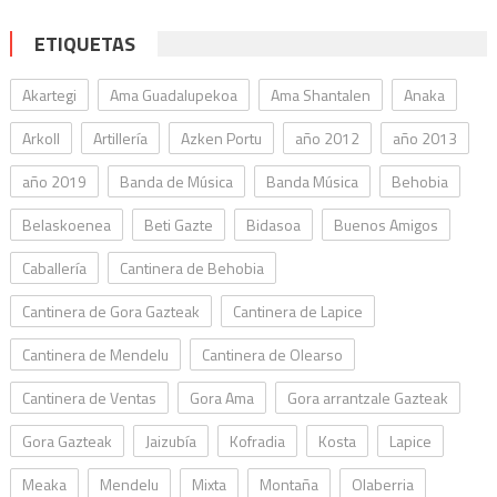
ETIQUETAS
Akartegi
Ama Guadalupekoa
Ama Shantalen
Anaka
Arkoll
Artillería
Azken Portu
año 2012
año 2013
año 2019
Banda de Música
Banda Música
Behobia
Belaskoenea
Beti Gazte
Bidasoa
Buenos Amigos
Caballería
Cantinera de Behobia
Cantinera de Gora Gazteak
Cantinera de Lapice
Cantinera de Mendelu
Cantinera de Olearso
Cantinera de Ventas
Gora Ama
Gora arrantzale Gazteak
Gora Gazteak
Jaizubía
Kofradia
Kosta
Lapice
Meaka
Mendelu
Mixta
Montaña
Olaberria