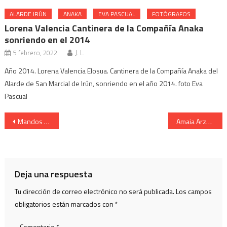
ALARDE IRÚN
ANAKA
EVA PASCUAL
FOTÓGRAFOS
Lorena Valencia Cantinera de la Compañía Anaka
sonriendo en el 2014
5 febrero, 2022
J. L.
Año 2014. Lorena Valencia Elosua. Cantinera de la Compañía Anaka del
Alarde de San Marcial de Irún, sonriendo en el año 2014. foto Eva
Pascual
Navegación
Mandos en la ofrenda. Cantineras y mandos del Alarde. Año 2006.
Amaia Arzak Cantinera de Caballería dirección Iglesia 2006.
de
entradas
Deja una respuesta
Tu dirección de correo electrónico no será publicada.
Los campos
obligatorios están marcados con
*
Comentario
*