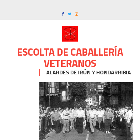
Skip
to
content
ESCOLTA DE CABALLERÍA
VETERANOS
ALARDES DE IRÚN Y HONDARRIBIA