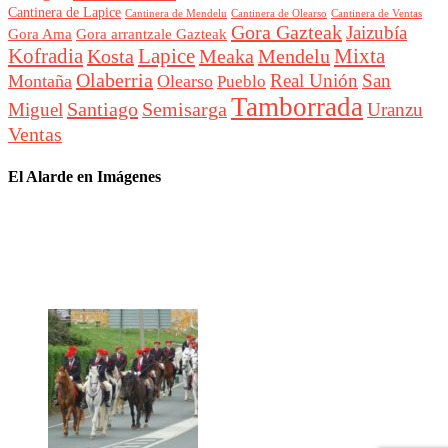
Cantinera de Lapice
Cantinera de Mendelu
Cantinera de Ventas
Cantinera de Olearso
Gora Gazteak
Jaizubía
Gora Ama
Gora arrantzale Gazteak
Lapice
Mixta
Kofradia
Kosta
Meaka
Mendelu
Olaberria
Real Unión
San
Montaña
Olearso
Pueblo
Tamborrada
Santiago
Semisarga
Miguel
Uranzu
Ventas
El Alarde en Imágenes