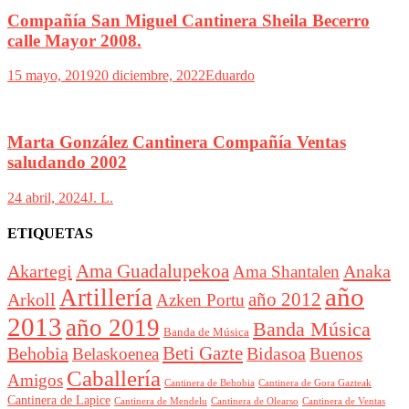
Compañía San Miguel Cantinera Sheila Becerro
calle Mayor 2008.
15 mayo, 2019
20 diciembre, 2022
Eduardo
Marta González Cantinera Compañía Ventas
saludando 2002
24 abril, 2024
J. L.
ETIQUETAS
Akartegi
Ama Guadalupekoa
Anaka
Ama Shantalen
año
Artillería
año 2012
Arkoll
Azken Portu
2013
año 2019
Banda Música
Banda de Música
Beti Gazte
Behobia
Bidasoa
Belaskoenea
Buenos
Caballería
Amigos
Cantinera de Behobia
Cantinera de Gora Gazteak
Cantinera de Lapice
Cantinera de Mendelu
Cantinera de Ventas
Cantinera de Olearso