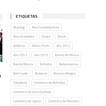
ETIQUETAS
Akartegi
Ama Guadalupekoa
Ama Shantalen
Anaka
Arkoll
Artillería
Azken Portu
año 2012
año 2013
año 2019
Banda de Música
Banda Música
Behobia
Belaskoenea
Beti Gazte
Bidasoa
Buenos Amigos
a
Caballería
Cantinera de Behobia
Cantinera de Gora Gazteak
Cantinera de Lapice
Cantinera de Mendelu