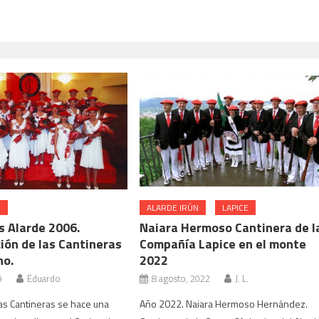
N
ALARDE IRÚN
LAPICE
s Alarde 2006.
Naiara Hermoso Cantinera de l
ión de las Cantineras
Compañía Lapice en el monte
no.
2022
9
Eduardo
8 agosto, 2022
J. L.
as Cantineras se hace una
Año 2022. Naiara Hermoso Hernández.