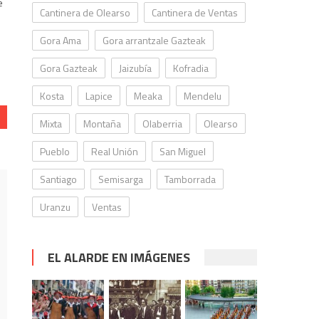
e
Cantinera de Olearso
Cantinera de Ventas
Gora Ama
Gora arrantzale Gazteak
Gora Gazteak
Jaizubía
Kofradia
Kosta
Lapice
Meaka
Mendelu
Mixta
Montaña
Olaberria
Olearso
Pueblo
Real Unión
San Miguel
Santiago
Semisarga
Tamborrada
Uranzu
Ventas
EL ALARDE EN IMÁGENES