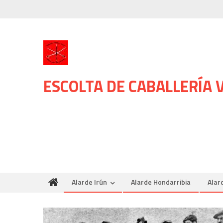
Skip
to
content
ESCOLTA DE CABALLERÍA
Alarde Irún
Alarde Hondarribia
Alar