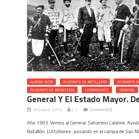
ALARDE IRÚN
AYUDANTE DE ARTILLERÍA
AYUDANTE D
AYUDANTE DE INFANTERÍA
COMANDANTE
GENERAL
General Y El Estado Mayor. De
18 marzo, 2019
J. L.
Comment(0)
Año 1903. Vemos al General. Saturnino Lalanne. Ayudan
Batallón. J.Urtizberea . posando en el campa de San Ma