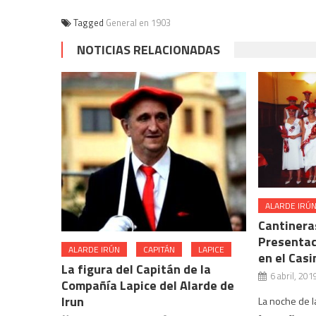
Tagged
General en 1903
NOTICIAS RELACIONADAS
ALARDE IRÚ
Cantinera
Presentac
ALARDE IRÚN
CAPITÁN
LAPICE
en el Casi
La figura del Capitán de la
6 abril, 201
Compañía Lapice del Alarde de
Irun
La noche de l