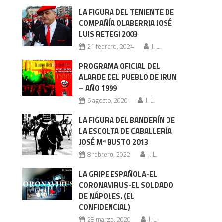
LA FIGURA DEL TENIENTE DE
COMPAÑÍA OLABERRIA JOSÉ
LUIS RETEGI 2003
21 febrero, 2024
J. L.
PROGRAMA OFICIAL DEL
ALARDE DEL PUEBLO DE IRUN
– AÑO 1999
6 agosto, 2020
J. L.
LA FIGURA DEL BANDERÍN DE
LA ESCOLTA DE CABALLERÍA
JOSÉ Mª BUSTO 2013
8 febrero, 2022
J. L.
LA GRIPE ESPAÑOLA-EL
CORONAVIRUS-EL SOLDADO
DE NÁPOLES. (EL
CONFIDENCIAL)
28 marzo, 2020
J. L.