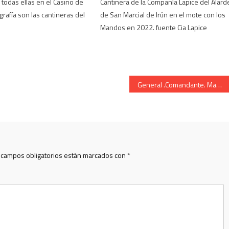
 todas ellas en el Casino de
Cantinera de la Compañía Lapice del Alard
ografía son las cantineras del
de San Marcial de Irún en el mote con los
Mandos en 2022. fuente Cia Lapice
General .Comandante. Mandos. del Alarde. de San Marcial. de Irun
 campos obligatorios están marcados con
*