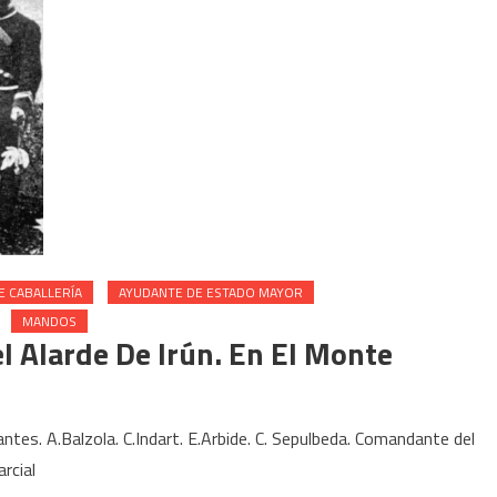
E CABALLERÍA
AYUDANTE DE ESTADO MAYOR
MANDOS
l Alarde De Irún. En El Monte
tes. A.Balzola. C.Indart. E.Arbide. C. Sepulbeda. Comandante del
rcial