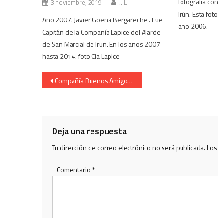
fotografía con
3 noviembre, 2019
J. L.
Irún. Esta fot
Año 2007. Javier Goena Bergareche . Fue
año 2006.
Capitán de la Compañía Lapice del Alarde
de San Marcial de Irun. En los años 2007
hasta 2014. foto Cia Lapice
Navegación
Compañía Buenos Amigos. Cantinera Eva Arana. Año 2004
de
entradas
Deja una respuesta
Tu dirección de correo electrónico no será publicada.
Los
Comentario
*