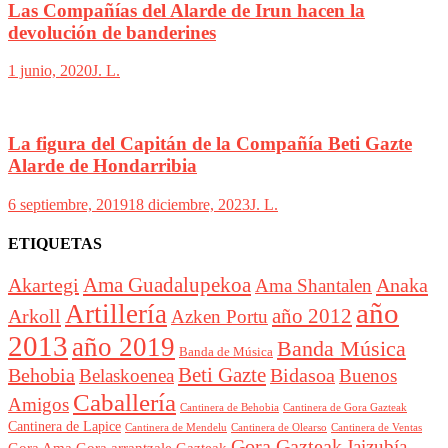
Las Compañías del Alarde de Irun hacen la
devolución de banderines
1 junio, 2020
J. L.
La figura del Capitán de la Compañía Beti Gazte
Alarde de Hondarribia
6 septiembre, 2019
18 diciembre, 2023
J. L.
ETIQUETAS
Akartegi
Ama Guadalupekoa
Anaka
Ama Shantalen
año
Artillería
año 2012
Arkoll
Azken Portu
2013
año 2019
Banda Música
Banda de Música
Beti Gazte
Behobia
Bidasoa
Belaskoenea
Buenos
Caballería
Amigos
Cantinera de Behobia
Cantinera de Gora Gazteak
Cantinera de Lapice
Cantinera de Mendelu
Cantinera de Ventas
Cantinera de Olearso
Gora Gazteak
Jaizubía
Gora Ama