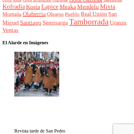
Gora arrantzale Gazteak
Lapice
Mixta
Kofradia
Kosta
Meaka
Mendelu
Olaberria
Real Unión
San
Montaña
Olearso
Pueblo
Tamborrada
Santiago
Semisarga
Miguel
Uranzu
Ventas
El Alarde en Imágenes
Revista tarde de San Pedro