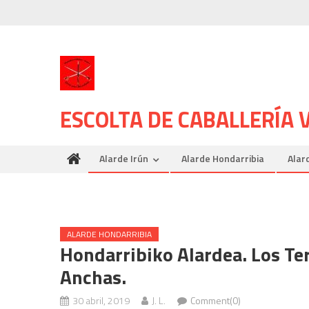
Skip
to
content
ESCOLTA DE CABALLERÍA
Alarde Irún
Alarde Hondarribia
Alar
ALARDE HONDARRIBIA
Hondarribiko Alardea. Los T
Anchas.
30 abril, 2019
J. L.
Comment(0)