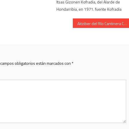
Itsas Gizonen Kofradia, del Alarde de
Hondarribia, en 1971. fuente Kofradia
Aitziber del Río Cantinera Compañía Lapice presentación 2007
 campos obligatorios están marcados con
*