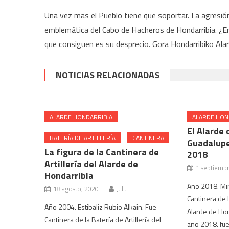
Una vez mas el Pueblo tiene que soportar. La agresión
emblemática del Cabo de Hacheros de Hondarribia. ¿En
que consiguen es su desprecio. Gora Hondarribiko Alar
NOTICIAS RELACIONADAS
ALARDE HONDARRIBIA
ALARDE HON
El Alarde 
BATERÍA DE ARTILLERÍA
CANTINERA
Guadalupe
La figura de la Cantinera de
2018
Artillería del Alarde de
1 septiemb
Hondarribia
Año 2018. Mir
18 agosto, 2020
J. L.
Cantinera de 
Año 2004. Estibaliz Rubio Alkain. Fue
Alarde de Hon
Cantinera de la Batería de Artillería del
año 2018. fue