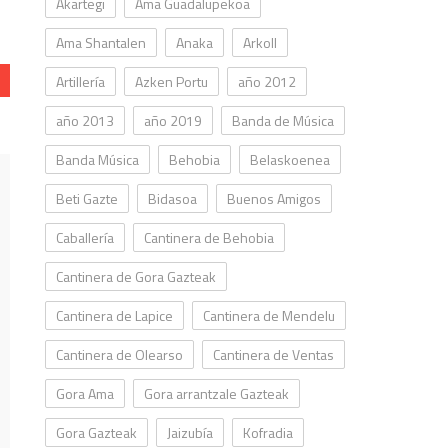
Akartegi
Ama Guadalupekoa
Ama Shantalen
Anaka
Arkoll
Artillería
Azken Portu
año 2012
año 2013
año 2019
Banda de Música
Banda Música
Behobia
Belaskoenea
Beti Gazte
Bidasoa
Buenos Amigos
Caballería
Cantinera de Behobia
Cantinera de Gora Gazteak
Cantinera de Lapice
Cantinera de Mendelu
Cantinera de Olearso
Cantinera de Ventas
Gora Ama
Gora arrantzale Gazteak
Gora Gazteak
Jaizubía
Kofradia