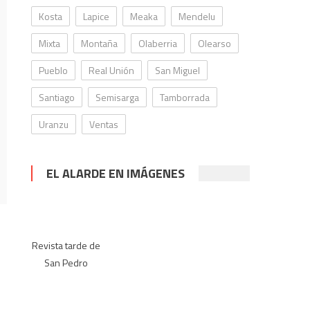
Kosta
Lapice
Meaka
Mendelu
Mixta
Montaña
Olaberria
Olearso
Pueblo
Real Unión
San Miguel
Santiago
Semisarga
Tamborrada
Uranzu
Ventas
EL ALARDE EN IMÁGENES
Revista tarde de
San Pedro