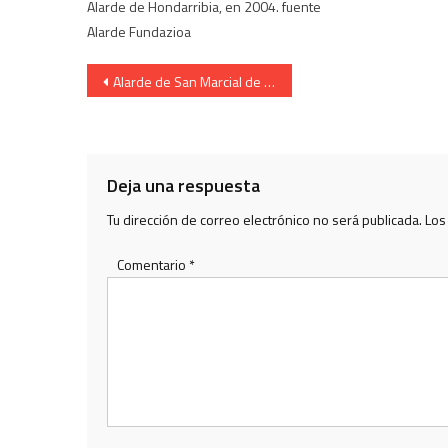
Alarde de Hondarribia, en 2004. fuente
Alarde Fundazioa
Navegación
Alarde de San Marcial de Irun. Escolta de Caballeria.
de
entradas
Deja una respuesta
Tu dirección de correo electrónico no será publicada.
Los
Comentario
*