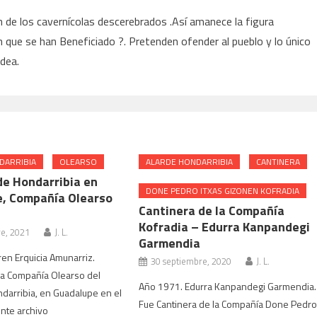
 de los cavernícolas descerebrados .Así amanece la figura
 que se han Beneficiado ?. Pretenden ofender al pueblo y lo único
dea.
DARRIBIA
OLEARSO
ALARDE HONDARRIBIA
CANTINERA
de Hondarribia en
DONE PEDRO ITXAS GIZONEN KOFRADIA
, Compañía Olearso
Cantinera de la Compañía
Kofradia – Edurra Kanpandegi
re, 2021
J. L.
Garmendia
en Erquicia Amunarriz.
30 septiembre, 2020
J. L.
la Compañía Olearso del
Año 1971. Edurra Kanpandegi Garmendia.
darribia, en Guadalupe en el
Fue Cantinera de la Compañía Done Pedr
nte archivo