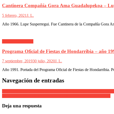
Cantinera Compañía Gora Ama Guadalupekoa – Lup
5 febrero, 2021
J. L.
Año 1966. Lupe Susperregui. Fue Cantinera de la Compañía Gora Ama
Alarde Hondarribia
Programa Oficial de Fiestas de Hondarribia – año 19
7 septiembre, 2019
30 julio, 2020
J. L.
Año 1991. Portada del Programa Oficial de Fiestas de Hondarribia. P
Navegación de entradas
Intza Emazabel, Cantinera de la Compañía Kofradia, desfilando en 2
Intza Emazabel, Cantinera de la Compañía Kofradia, zapatero 2017
Deja una respuesta