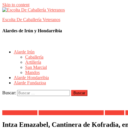
Skip to content
Escolta De Caballería Veteranos
Alardes de Irún y Hondarribia
Alarde Irún
Caballería
Artillería
San Marcial
Mandos
Alarde Hondarribia
Alarde Fundazioa
Buscar:
Alarde Hondarribia
Done Pedro Itxas Gizonen Kofradia
Fotógrafos
M
Intza Emazabel, Cantinera de Kofradia, en