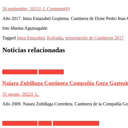
26 septiembre, 2021
J. L.
Comment(0)
Año 2017. Intza Emazabel Grajirena. Cantinera de Done Pedro Itsas G
foto Marina Aguinagalde
Tagged
Intza Emazabel
,
Kofradia
,
presentación de Cantineras 2017
Noticias relacionadas
Alarde Hondarribia
Gora Gazteak
Naiara Zubillaga Cantinera Compañía Gora Gaztea
31 agosto, 2022
J. L.
Año 2009. Naiara Zubillaga Corredera. Cantinera de la Compañía Gor
Alarde Hondarribia
Alférez
Gora Ama Guadalupekoa