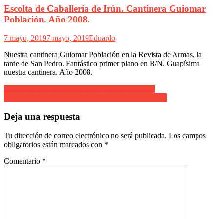
Escolta de Caballería de Irún. Cantinera Guiomar
Población. Año 2008.
7 mayo, 2019
7 mayo, 2019
Eduardo
Nuestra cantinera Guiomar Población en la Revista de Armas, la
tarde de San Pedro. Fantástico primer plano en B/N. Guapísima
nuestra cantinera. Año 2008.
Navegación
Alarde de San Marcial de Irun. Tandem perfecto.
Alarde de San Marcial de Irun. Compañia de Ventas.
de
entradas
Deja una respuesta
Tu dirección de correo electrónico no será publicada.
Los campos
obligatorios están marcados con
*
Comentario
*