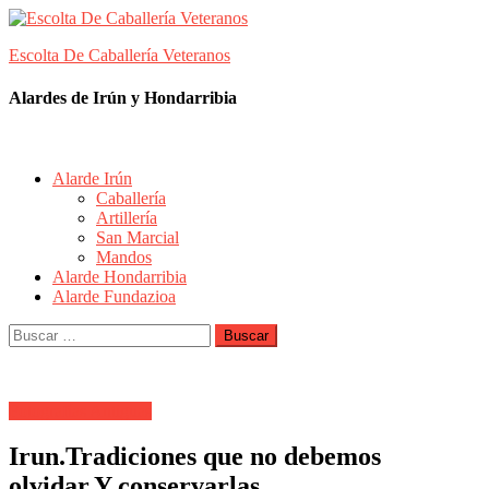
Skip
to
Escolta De Caballería Veteranos
content
Alardes de Irún y Hondarribia
Alarde Irún
Caballería
Artillería
San Marcial
Mandos
Alarde Hondarribia
Alarde Fundazioa
Buscar:
Fotografías Antiguas
Irun.Tradiciones que no debemos
olvidar.Y conservarlas