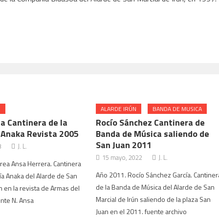
N
ALARDE IRÚN
BANDA DE MUSICA
a Cantinera de la
Rocío Sánchez Cantinera de
Anaka Revista 2005
Banda de Música saliendo de
San Juan 2011
3
J. L.
15 mayo, 2022
J. L.
rea Ansa Herrera. Cantinera
Año 2011. Rocío Sánchez García. Cantiner
a Anaka del Alarde de San
de la Banda de Música del Alarde de San
n en la revista de Armas del
Marcial de Irún saliendo de la plaza San
nte N. Ansa
Juan en el 2011. fuente archivo