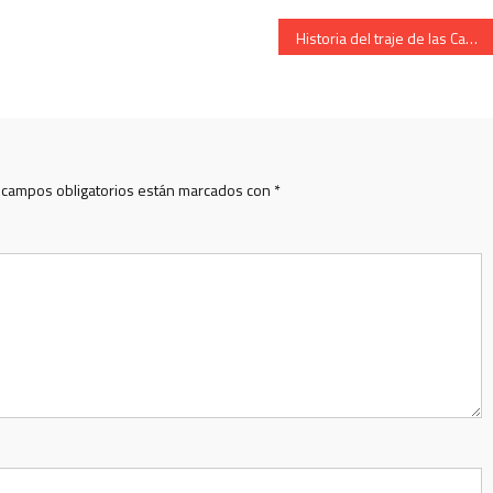
Historia del traje de las Cantineras,Cazadores de Baza año 1860
 campos obligatorios están marcados con
*