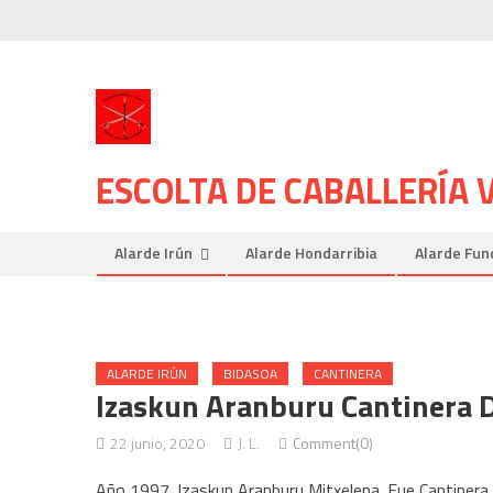
Skip
to
content
ESCOLTA DE CABALLERÍA
Alarde Irún
Alarde Hondarribia
Alarde Fun
ALARDE IRÚN
BIDASOA
CANTINERA
Izaskun Aranburu Cantinera 
22 junio, 2020
J. L.
Comment(0)
Año 1997. Izaskun Aranburu Mitxelena. Fue Cantinera 