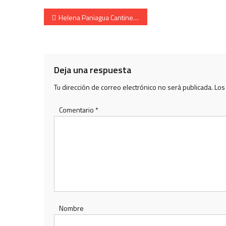
Navegación
Helena Paniagua Cantinera de la Compañía Bidasoa 1996
de
entradas
Deja una respuesta
Tu dirección de correo electrónico no será publicada.
Los
Comentario
*
Nombre