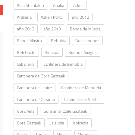
Ama Shantalen
Anaka
Arkoll
Artillería
Azken Portu
año 2012
año 2013
año 2019
Banda de Música
Banda Música
Behobia
Belaskoenea
Beti Gazte
Bidasoa
Buenos Amigos
Caballería
Cantinera de Behobia
Cantinera de Gora Gazteak
Cantinera de Lapice
Cantinera de Mendelu
Cantinera de Olearso
Cantinera de Ventas
Gora Ama
Gora arrantzale Gazteak
Gora Gazteak
Jaizubía
Kofradia
Kosta
Lapice
Meaka
Mendelu