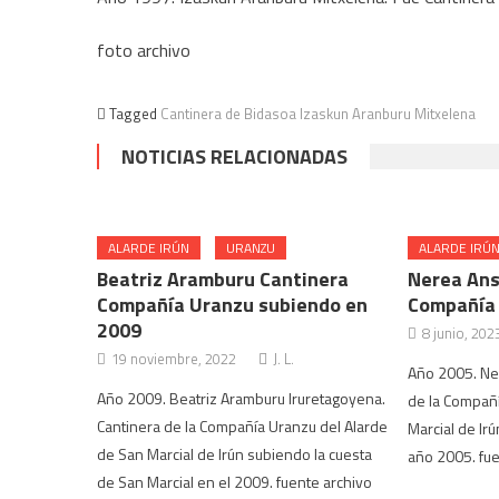
foto archivo
Tagged
Cantinera de Bidasoa Izaskun Aranburu Mitxelena
NOTICIAS RELACIONADAS
ALARDE IRÚN
URANZU
ALARDE IRÚ
Beatriz Aramburu Cantinera
Nerea Ans
Compañía Uranzu subiendo en
Compañía 
2009
8 junio, 202
19 noviembre, 2022
J. L.
Año 2005. Ne
Año 2009. Beatriz Aramburu Iruretagoyena.
de la Compañí
Cantinera de la Compañía Uranzu del Alarde
Marcial de Irú
de San Marcial de Irún subiendo la cuesta
año 2005. fue
de San Marcial en el 2009. fuente archivo