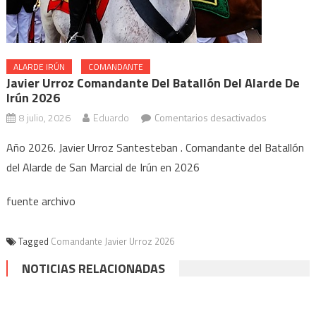
ALARDE IRÚN
COMANDANTE
Javier Urroz Comandante Del Batallón Del Alarde De
Irún 2026
en
8 julio, 2026
Eduardo
Comentarios desactivados
Javier
Año 2026. Javier Urroz Santesteban . Comandante del Batallón
Urroz
del Alarde de San Marcial de Irún en 2026
Comandant
del
fuente archivo
Batallón
del
Alarde
Tagged
Comandante Javier Urroz 2026
de
NOTICIAS RELACIONADAS
Irún
2026