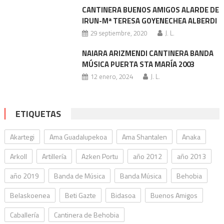
CANTINERA BUENOS AMIGOS ALARDE DE
IRUN-Mª TERESA GOYENECHEA ALBERDI
29 septiembre, 2020
J. L.
NAIARA ARIZMENDI CANTINERA BANDA
MÚSICA PUERTA STA MARÍA 2003
12 enero, 2024
J. L.
ETIQUETAS
Akartegi
Ama Guadalupekoa
Ama Shantalen
Anaka
Arkoll
Artillería
Azken Portu
año 2012
año 2013
año 2019
Banda de Música
Banda Música
Behobia
Belaskoenea
Beti Gazte
Bidasoa
Buenos Amigos
Caballería
Cantinera de Behobia