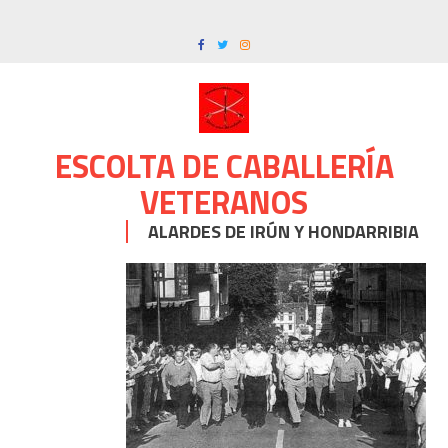
Skip
to
content
ESCOLTA DE CABALLERÍA
VETERANOS
ALARDES DE IRÚN Y HONDARRIBIA