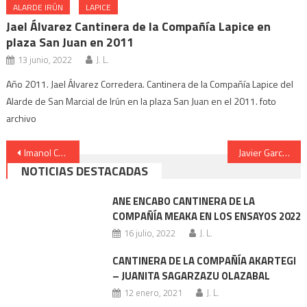
ALARDE IRÚN
LAPICE
Jael Álvarez Cantinera de la Compañía Lapice en
plaza San Juan en 2011
13 junio, 2022
J. L.
Año 2011. Jael Álvarez Corredera. Cantinera de la Compañía Lapice del
Alarde de San Marcial de Irún en la plaza San Juan en el 2011. foto
archivo
Navegación
Imanol Celihueta Ayudante de Infantería del Alarde 2026
Javier García General del Alarde de San Marcial de Irún 2026
NOTICIAS DESTACADAS
de
entradas
ANE ENCABO CANTINERA DE LA
COMPAÑÍA MEAKA EN LOS ENSAYOS 2022
16 julio, 2022
J. L.
CANTINERA DE LA COMPAÑÍA AKARTEGI
– JUANITA SAGARZAZU OLAZABAL
12 enero, 2021
J. L.