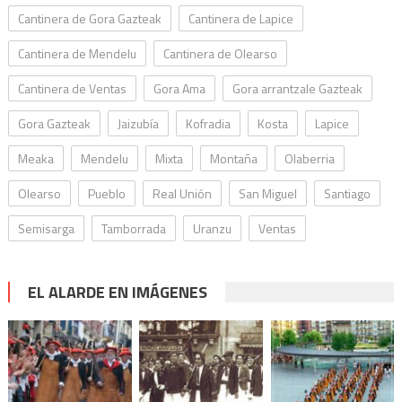
Cantinera de Gora Gazteak
Cantinera de Lapice
Cantinera de Mendelu
Cantinera de Olearso
Cantinera de Ventas
Gora Ama
Gora arrantzale Gazteak
Gora Gazteak
Jaizubía
Kofradia
Kosta
Lapice
Meaka
Mendelu
Mixta
Montaña
Olaberria
Olearso
Pueblo
Real Unión
San Miguel
Santiago
Semisarga
Tamborrada
Uranzu
Ventas
EL ALARDE EN IMÁGENES