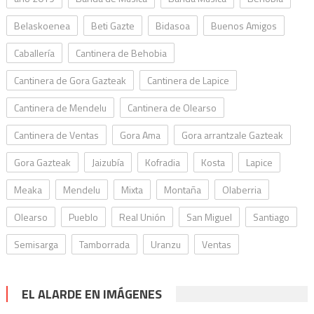
Belaskoenea
Beti Gazte
Bidasoa
Buenos Amigos
Caballería
Cantinera de Behobia
Cantinera de Gora Gazteak
Cantinera de Lapice
Cantinera de Mendelu
Cantinera de Olearso
Cantinera de Ventas
Gora Ama
Gora arrantzale Gazteak
Gora Gazteak
Jaizubía
Kofradia
Kosta
Lapice
Meaka
Mendelu
Mixta
Montaña
Olaberria
Olearso
Pueblo
Real Unión
San Miguel
Santiago
Semisarga
Tamborrada
Uranzu
Ventas
EL ALARDE EN IMÁGENES