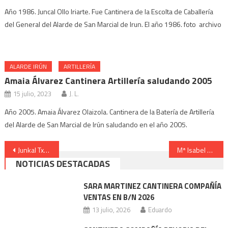
Año 1986. Juncal Ollo Iriarte. Fue Cantinera de la Escolta de Caballería
del General del Alarde de San Marcial de Irun. El año 1986. foto archivo
ALARDE IRÚN
ARTILLERÍA
Amaia Álvarez Cantinera Artillería saludando 2005
15 julio, 2023
J. L.
Año 2005. Amaia Álvarez Olaizola. Cantinera de la Batería de Artillería
del Alarde de San Marcial de Irún saludando en el año 2005.
Navegación
Junkal Txapartegui Cantinera de Caballería celebrando 1990
Mª Isabel Alkain elegida Cantinera Caballería de Hondarribia1990
NOTICIAS DESTACADAS
de
entradas
SARA MARTINEZ CANTINERA COMPAÑÍA
VENTAS EN B/N 2026
13 julio, 2026
Eduardo