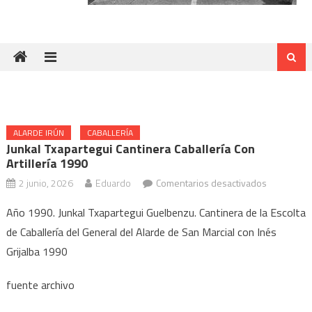
ALARDE IRÚN
CABALLERÍA
Junkal Txapartegui Cantinera Caballería Con
Artillería 1990
en
2 junio, 2026
Eduardo
Comentarios desactivados
Junkal
Año 1990. Junkal Txapartegui Guelbenzu. Cantinera de la Escolta
Txapartegu
de Caballería del General del Alarde de San Marcial con Inés
Cantinera
Grijalba 1990
Caballería
con
fuente archivo
Artillería
1990