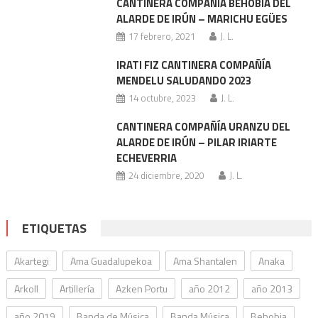
CANTINERA COMPAÑÍA BEHOBIA DEL
ALARDE DE IRÚN – MARICHU EGÜES
17 febrero, 2021
J. L.
IRATI FIZ CANTINERA COMPAÑÍA
MENDELU SALUDANDO 2023
14 octubre, 2023
J. L.
CANTINERA COMPAÑÍA URANZU DEL
ALARDE DE IRÚN – PILAR IRIARTE
ECHEVERRIA
24 diciembre, 2020
J. L.
ETIQUETAS
Akartegi
Ama Guadalupekoa
Ama Shantalen
Anaka
Arkoll
Artillería
Azken Portu
año 2012
año 2013
año 2019
Banda de Música
Banda Música
Behobia