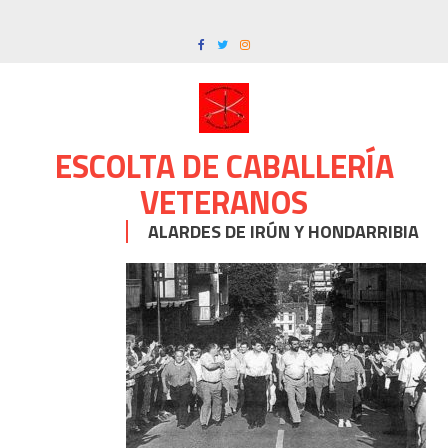
Skip
to
content
ESCOLTA DE CABALLERÍA
VETERANOS
ALARDES DE IRÚN Y HONDARRIBIA