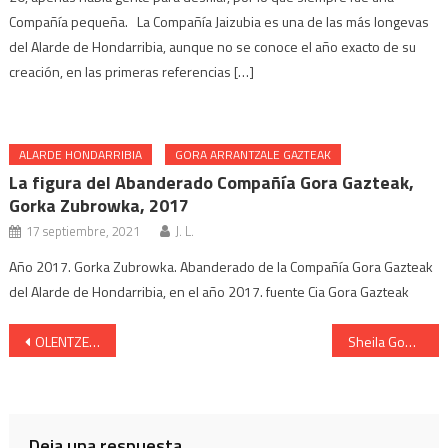
Compañía pequeña. La Compañía Jaizubia es una de las más longevas
del Alarde de Hondarribia, aunque no se conoce el año exacto de su
creación, en las primeras referencias […]
ALARDE HONDARRIBIA
GORA ARRANTZALE GAZTEAK
La figura del Abanderado Compañía Gora Gazteak,
Gorka Zubrowka, 2017
17 septiembre, 2021
J. L.
Año 2017. Gorka Zubrowka. Abanderado de la Compañía Gora Gazteak
del Alarde de Hondarribia, en el año 2017. fuente Cia Gora Gazteak
Navegación
OLENTZERO – «existe todo lo que tenga un nombre»- Euskal Mitologia
Sheila González, Cantinera de la Compañía Olaberria, ensayos, 2015
de
entradas
Deja una respuesta