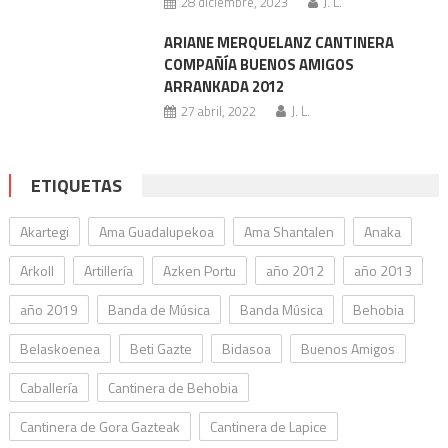
28 diciembre, 2023
J. L.
ARIANE MERQUELANZ CANTINERA
COMPAÑÍA BUENOS AMIGOS
ARRANKADA 2012
27 abril, 2022
J. L.
ETIQUETAS
Akartegi
Ama Guadalupekoa
Ama Shantalen
Anaka
Arkoll
Artillería
Azken Portu
año 2012
año 2013
año 2019
Banda de Música
Banda Música
Behobia
Belaskoenea
Beti Gazte
Bidasoa
Buenos Amigos
Caballería
Cantinera de Behobia
Cantinera de Gora Gazteak
Cantinera de Lapice