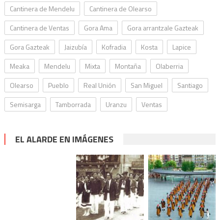
Cantinera de Mendelu
Cantinera de Olearso
Cantinera de Ventas
Gora Ama
Gora arrantzale Gazteak
Gora Gazteak
Jaizubía
Kofradia
Kosta
Lapice
Meaka
Mendelu
Mixta
Montaña
Olaberria
Olearso
Pueblo
Real Unión
San Miguel
Santiago
Semisarga
Tamborrada
Uranzu
Ventas
EL ALARDE EN IMÁGENES