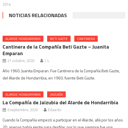
2014
NOTICIAS RELACIONADAS
ALARDE HONDARRIBIA
BETI GAZTE
CANTINERA
Cantinera de la Compañía Beti Gazte – Juanita
Emparan
21 octubre, 2020
J. L.
Año 1960. Juanita Emparan. Fue Cantinera de la Compañía Beti Gazte,
del Alarde de Hondarribia, en 1960. fuente Beti Gazte.
ALARDE HONDARRIBIA
JAIZUBÍA
La Compañía de Jaizubia del Alarde de Hondarribia
6 septiembre, 2020
Eduardo
Cuando la Compañía empezó a participar en el Alarde, allá por los años
20, apenas había gente para desfilar, por lo que siempre fue una