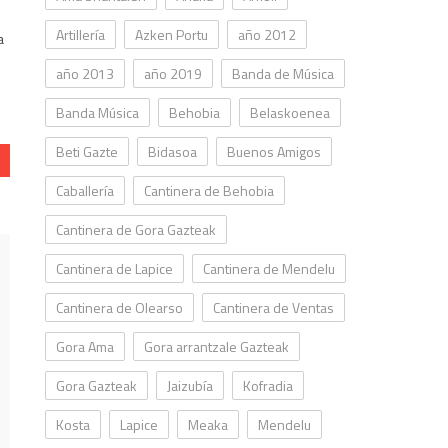
Artillería
Azken Portu
año 2012
a
año 2013
año 2019
Banda de Música
Banda Música
Behobia
Belaskoenea
Beti Gazte
Bidasoa
Buenos Amigos
Caballería
Cantinera de Behobia
Cantinera de Gora Gazteak
Cantinera de Lapice
Cantinera de Mendelu
Cantinera de Olearso
Cantinera de Ventas
Gora Ama
Gora arrantzale Gazteak
Gora Gazteak
Jaizubía
Kofradia
Kosta
Lapice
Meaka
Mendelu