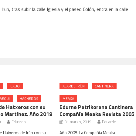
n, tras subir la calle Iglesia y el paseo Colón, entra en la calle
N
CABO
ALARDE IRÚN
CANTINERA
AEGUI
HACHEROS
MEAKA
de Hatxeros con su
Edurne Petrikorena Cantinera
jo Martínez. Año 2019
Compañía Meaka Revista 2005
9
Eduardo
31 marzo, 2019
Eduardo
e Hatxeros de Irún con su
Año 2005. La Compañía Meaka