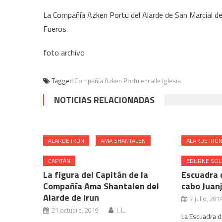
La Compañía Azken Portu del Alarde de San Marcial de Iru
Fueros.
foto archivo
Tagged
Compañía Azken Portu encalle Iglesia
NOTICIAS RELACIONADAS
ALARDE IRÚN
AMA SHANTALEN
ALARDE IRÚ
CAPITÁN
EDURNE SOL
La figura del Capitán de la
Escuadra 
Compañía Ama Shantalen del
cabo Juan
Alarde de Irun
7 julio, 201
21 octubre, 2019
J. L.
La Escuadra d