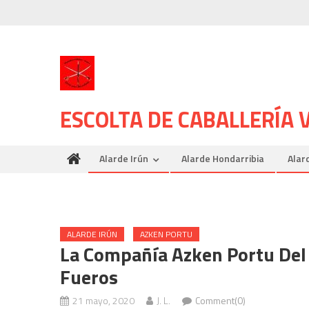
Skip
to
content
ESCOLTA DE CABALLERÍA
Alarde Irún
Alarde Hondarribia
Alar
ALARDE IRÚN
AZKEN PORTU
La Compañía Azken Portu Del 
Fueros
21 mayo, 2020
J. L.
Comment(0)