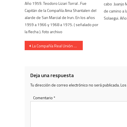
Año 1959. Teodoro Lizari Torral . Fue
cabo Juanjo M
Capitán de la Compañía Ama Shantalen del
de camino a la
alarde de San Marcial de Irun. En los años
Solaegui. Año
1959 a 1966 y 1968 a 1975. ( señalado por
la flecha ). foto archivo
Navegación
La Compañía Real Unión del Alarde de Irun entra en la calle Fueros
de
entradas
Deja una respuesta
Tu dirección de correo electrónico no será publicada.
Los
Comentario
*