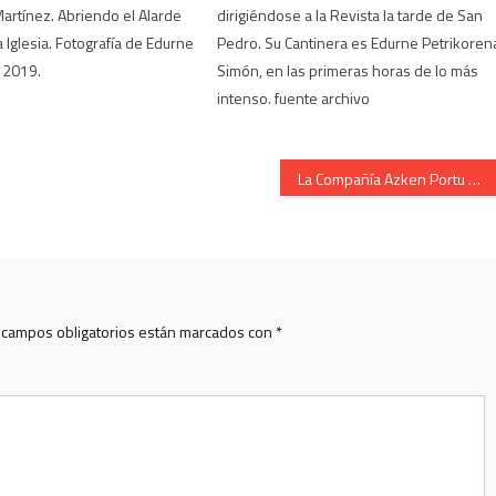
artínez. Abriendo el Alarde
dirigiéndose a la Revista la tarde de San
 Iglesia. Fotografía de Edurne
Pedro. Su Cantinera es Edurne Petrikoren
 2019.
Simón, en las primeras horas de lo más
intenso. fuente archivo
La Compañía Azken Portu del Alarde de Irun en la calle Fueros
 campos obligatorios están marcados con
*