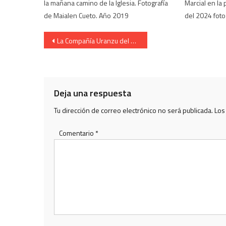
la mañana camino de la Iglesia. Fotografía
Marcial en la
de Maialen Cueto. Año 2019
del 2024 foto
Navegación
La Compañía Uranzu del Alarde de Irun entra en calle la Fueros
de
entradas
Deja una respuesta
Tu dirección de correo electrónico no será publicada.
Los
Comentario
*