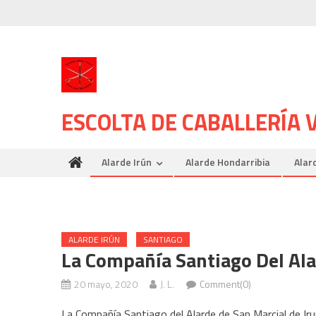
Skip
to
content
ESCOLTA DE CABALLERÍA
Alarde Irún
Alarde Hondarribia
Alar
ALARDE IRÚN
SANTIAGO
La Compañía Santiago Del Alar
20 mayo, 2020
J. L.
Comment(0)
La Compañía Santiago del Alarde de San Marcial de Irun,