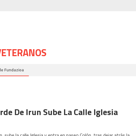
 VETERANOS
de Fundazioa
de De Irun Sube La Calle Iglesia
 sube la calle Iglesia y entra en paseo Colón, tras dejar atrás la