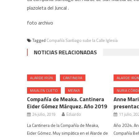
plazoleta del Juncal .
foto archivo
Tagged
Compañía Santiago sube la Calle Iglesia
NOTICIAS RELACIONADAS
ALARDE IRÚN
CANTINERA
ALARDE IRÚ
MAIALEN CUETO
MEAKA
NURIA CÓRD
Compañía de Meaka. Cantinera
Anne Mari
Eider Gómez Márquez. Año 2019
presentac
24 julio, 2019
Eduardo
11 julio, 20
La Cantinera de la Compañía de Meaka,
Año 2024. An
Eider Gómez. Muy simpática en el Alarde de
Compañía Beh