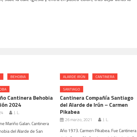
N
BEHOBIA
ALARDE IRÚN
CANTINERA
OBA
SANTIAGO
ño Cantinera Behobia
Cantinera Compañía Santiago
ión 2024
del Alarde de Irún – Carmen
Pikabea
24
J. L.
26 marzo, 2021
J. L.
ne Mariño Galan. Cantinera
Año 1973. Carmen Pikabea. Fue Cantinera
obia del Alarde de San