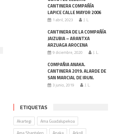
CANTINERA COMPAÑÍA
LAPICE CALLE MAYOR 2006
1 abril, 2023
J. L.
CANTINERA DE LA COMPAÑÍA
JAIZUBIA – ARANTXA
ARZUAGA AROCENA
9 diciembre, 2020
J. L.
COMPAÑIA ANAKA.
CANTINERA 2019. ALARDE DE
SAN MARCIAL DE IRUN.
3 junio, 2019
J. L.
ETIQUETAS
Akartegi
Ama Guadalupekoa
Ama Shantalen
Anaka
Arkoll