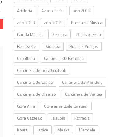
an
I.
Artillería
Azken Portu
año 2012
año 2013
año 2019
Banda de Música
Banda Música
Behobia
Belaskoenea
Beti Gazte
Bidasoa
Buenos Amigos
Caballería
Cantinera de Behobia
Cantinera de Gora Gazteak
Cantinera de Lapice
Cantinera de Mendelu
Cantinera de Olearso
Cantinera de Ventas
Gora Ama
Gora arrantzale Gazteak
Gora Gazteak
Jaizubía
Kofradia
Kosta
Lapice
Meaka
Mendelu