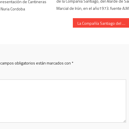
de la Compañía Santiago, del Alarde de S
 presentación de Cantineras
Marcial de Irún, en el año1973. fuente A.M.
 Nuria Cordoba
La Compañía Santiago del Alarde de Irun, subiendo la calle Iglesia
 campos obligatorios están marcados con
*