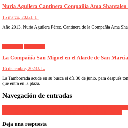
Nuria Aguilera Cantinera Compañía Ama Shantalen 
15 marzo, 2022
J. L.
Año 2013. Nuria Aguilera Pérez. Cantinera de la Compañía Ama Shanta
Alarde Irún
San Miguel
La Compañía San Miguel en el Alarde de San Marcia
16 diciembre, 2023
J. L.
La Tamborrada acude en su busca el día 30 de junio, para después tom
que entra en la plaza.
Navegación de entradas
La Compañía Buenos Amigos del Alarde de Irun, suben calle San Mar
La Compañía Santiago del Alarde de Irun saliendo de calle Fueros
Deja una respuesta