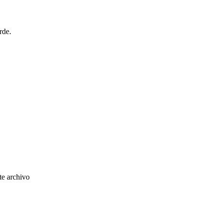
rde.
te archivo