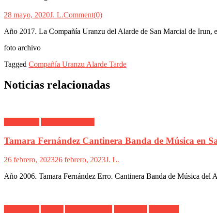
28 mayo, 2020
J. L.
Comment(0)
Año 2017. La Compañía Uranzu del Alarde de San Marcial de Irun, en c
foto archivo
Tagged
Compañía Uranzu Alarde Tarde
Noticias relacionadas
Alarde Irún
Banda de Musica
Tamara Fernández Cantinera Banda de Música en S
26 febrero, 2023
26 febrero, 2023
J. L.
Año 2006. Tamara Fernández Erro. Cantinera Banda de Música del Ala
Alarde Irún
Alférez
Ama Shantalen
Fotógrafos
Pilar Toro