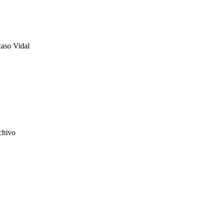
xaso Vidal
rchivo