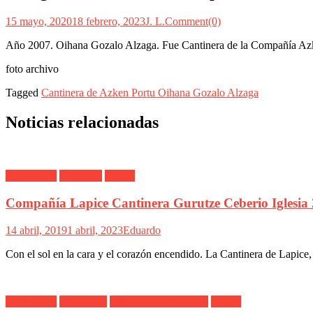
15 mayo, 2020
18 febrero, 2023
J. L.
Comment(0)
Año 2007. Oihana Gozalo Alzaga. Fue Cantinera de la Compañía Azke
foto archivo
Tagged
Cantinera de Azken Portu Oihana Gozalo Alzaga
Noticias relacionadas
Alarde Irún
Cantinera
Lapice
Compañía Lapice Cantinera Gurutze Ceberio Iglesia
14 abril, 2019
1 abril, 2023
Eduardo
Con el sol en la cara y el corazón encendido. La Cantinera de Lapice
Alarde Irún
Fotógrafos
Itxaso Vidal Barahona
Lapice