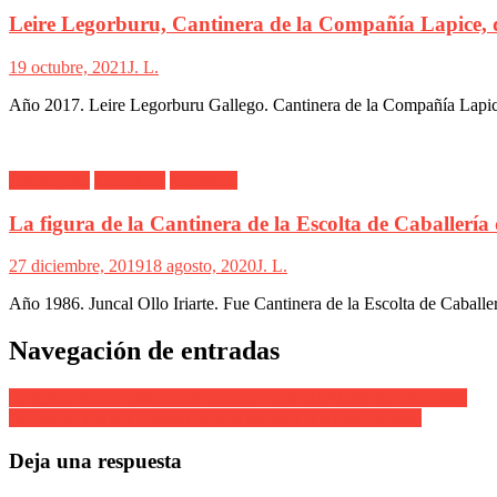
Leire Legorburu, Cantinera de la Compañía Lapice, 
19 octubre, 2021
J. L.
Año 2017. Leire Legorburu Gallego. Cantinera de la Compañía Lapice 
Alarde Irún
Caballería
Cantinera
La figura de la Cantinera de la Escolta de Caballería
27 diciembre, 2019
18 agosto, 2020
J. L.
Año 1986. Juncal Ollo Iriarte. Fue Cantinera de la Escolta de Caballe
Navegación de entradas
La figura de la Cantinera de Azken Portu del Alarde de Irún 2006
Incorporación del Pendón de San Marcial al Alarde de Irun
Deja una respuesta