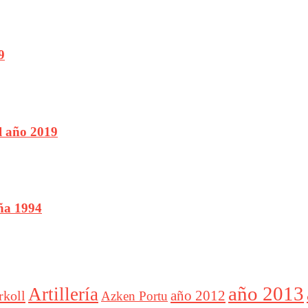
9
l año 2019
ña 1994
año 2013
Artillería
año 2012
rkoll
Azken Portu