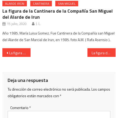
ALARDE IRÚN
CANTINERA
SAN MIGUEL
La figura de la Cantinera de la Compañía San Miguel
del Alarde de Irun
15 julio, 2020
J. L.
Año 1985. María Luisa Gomez. Fue Cantinera de la Compañía san Miguel
del Alarde de San Marcial de Irun, en 1985. foto A.M. ( Rafa Asensio ).
Navegación
La figura de la Cantinera de la Compañía Bidasoa del Alarde de Irun
La figura de la Cantinera de la Compañía Bidasoa del Alarde de Irun
de
entradas
Deja una respuesta
Tu dirección de correo electrónico no será publicada.
Los campos
obligatorios están marcados con
*
Comentario
*