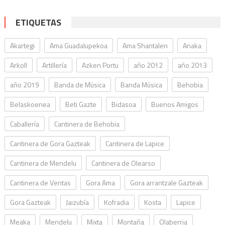
ETIQUETAS
Akartegi
Ama Guadalupekoa
Ama Shantalen
Anaka
Arkoll
Artillería
Azken Portu
año 2012
año 2013
año 2019
Banda de Música
Banda Música
Behobia
Belaskoenea
Beti Gazte
Bidasoa
Buenos Amigos
Caballería
Cantinera de Behobia
Cantinera de Gora Gazteak
Cantinera de Lapice
Cantinera de Mendelu
Cantinera de Olearso
Cantinera de Ventas
Gora Ama
Gora arrantzale Gazteak
Gora Gazteak
Jaizubía
Kofradia
Kosta
Lapice
Meaka
Mendelu
Mixta
Montaña
Olaberria