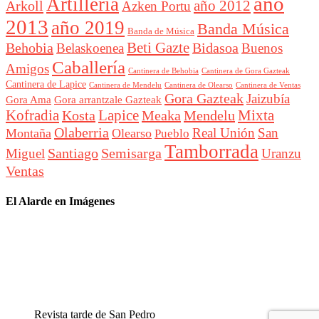
año
Artillería
año 2012
Arkoll
Azken Portu
2013
año 2019
Banda Música
Banda de Música
Beti Gazte
Behobia
Bidasoa
Belaskoenea
Buenos
Caballería
Amigos
Cantinera de Behobia
Cantinera de Gora Gazteak
Cantinera de Lapice
Cantinera de Mendelu
Cantinera de Ventas
Cantinera de Olearso
Gora Gazteak
Jaizubía
Gora Ama
Gora arrantzale Gazteak
Lapice
Mixta
Kofradia
Kosta
Meaka
Mendelu
Olaberria
Real Unión
San
Montaña
Olearso
Pueblo
Tamborrada
Santiago
Semisarga
Miguel
Uranzu
Ventas
El Alarde en Imágenes
Revista tarde de San Pedro