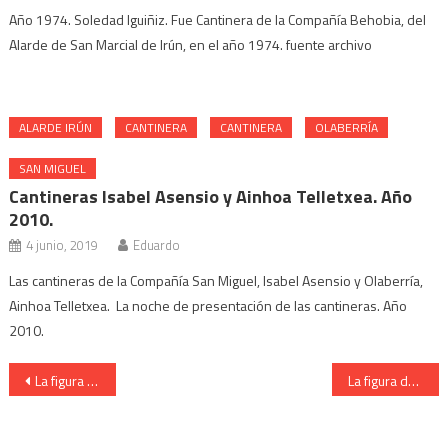
Año 1974. Soledad Iguiñiz. Fue Cantinera de la Compañía Behobia, del
Alarde de San Marcial de Irún, en el año 1974. fuente archivo
ALARDE IRÚN
CANTINERA
CANTINERA
OLABERRÍA
SAN MIGUEL
Cantineras Isabel Asensio y Ainhoa Telletxea. Año
2010.
4 junio, 2019
Eduardo
Las cantineras de la Compañía San Miguel, Isabel Asensio y Olaberría,
Ainhoa Telletxea. La noche de presentación de las cantineras. Año
2010.
Navegación
La figura de la Cantinera de la Compañía Meaka del Alarde de Irun
La figura de la Cantinera de la Compañía Meaka del Alarde de Irun
de