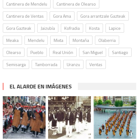
Cantinera de Mendelu
Cantinera de Olearso
Cantinera de Ventas
Gora Ama
Gora arrantzale Gazteak
Gora Gazteak
Jaizubía
Kofradia
Kosta
Lapice
Meaka
Mendelu
Mixta
Montaña
Olaberria
Olearso
Pueblo
Real Unión
San Miguel
Santiago
Semisarga
Tamborrada
Uranzu
Ventas
EL ALARDE EN IMÁGENES