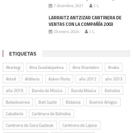
7 diciembre, 2021
J. L.
LARRAITZ ANTZIZAR CANTINERA DE
VENTAS CON LA COMPAÑÍA 2003
23 enero, 2024
J. L.
ETIQUETAS
Akartegi
Ama Guadalupekoa
Ama Shantalen
Anaka
Arkoll
Artillería
Azken Portu
año 2012
año 2013
año 2019
Banda de Música
Banda Música
Behobia
Belaskoenea
Beti Gazte
Bidasoa
Buenos Amigos
Caballería
Cantinera de Behobia
Cantinera de Gora Gazteak
Cantinera de Lapice