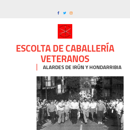
Skip
to
content
ESCOLTA DE CABALLERÍA
VETERANOS
ALARDES DE IRÚN Y HONDARRIBIA