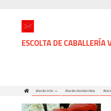
Skip
to
content
ESCOLTA DE CABALLERÍA
Alarde Irún
Alarde Hondarribia
Alar