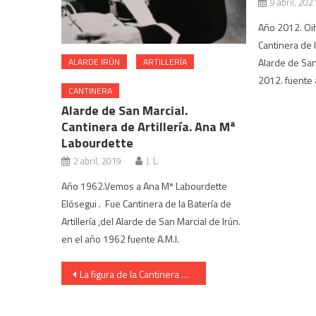
9 abril, 202
Año 2012. Oi
Cantinera de 
Alarde de San
ALARDE IRÚN
ARTILLERÍA
2012. fuente 
CANTINERA
Alarde de San Marcial.
Cantinera de Artillería. Ana Mª
Labourdette
2 abril, 2019
J. L.
Año 1962.Vemos a Ana Mª Labourdette
Elósegui . Fue Cantinera de la Batería de
Artillería ,del Alarde de San Marcial de Irún.
en el año 1962 fuente A.M.I.
Navegación
La figura de la Cantinera de la Tamborrada del Alarde de Irun
de