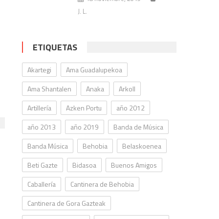
J. L.
ETIQUETAS
Akartegi
Ama Guadalupekoa
Ama Shantalen
Anaka
Arkoll
Artillería
Azken Portu
año 2012
año 2013
año 2019
Banda de Música
Banda Música
Behobia
Belaskoenea
Beti Gazte
Bidasoa
Buenos Amigos
Caballería
Cantinera de Behobia
Cantinera de Gora Gazteak