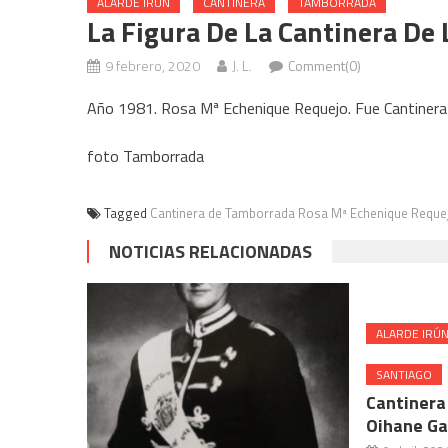
ALARDE IRÚN
CANTINERA
TAMBORRADA
La Figura De La Cantinera De
9 febrero, 2020
J. L.
Comment(0)
Año 1981. Rosa Mª Echenique Requejo. Fue Cantinera d
foto Tamborrada
Tagged
Cantinera de Tamborrada Rosa Mª Echenique Reque
NOTICIAS RELACIONADAS
ALARDE IRÚ
SANTIAGO
Cantinera
Oihane G