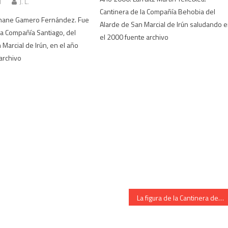
1
J. L.
Cantinera de la Compañía Behobia del
hane Gamero Fernández. Fue
Alarde de San Marcial de Irún saludando 
la Compañía Santiago, del
el 2000 fuente archivo
 Marcial de Irún, en el año
archivo
La figura de la Cantinera de la Tamborrada del Alarde de Irun