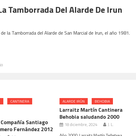
 La Tamborrada Del Alarde De Irun
e la Tamborrada del Alarde de San Marcial de Irun, el año 1981.
jo
N
CANTINERA
ALARDE IRÚN
BEHOBIA
Larraitz Martín Cantinera
Behobia saludando 2000
 Compañía Santiago
18 diciembre, 2024
J. L.
amero Fernández 2012
Año 2000. Larraitz Martín Telletxea.