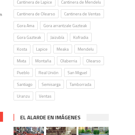
Cantinera de Lapice
Cantinera de Mendelu
Cantinera de Olearso
Cantinera de Ventas
en
Gora Ama
Gora arrantzale Gazteak
Gora Gazteak
Jaizubía
Kofradia
Kosta
Lapice
Meaka
Mendelu
Mixta
Montaña
Olaberria
Olearso
Pueblo
Real Unión
San Miguel
Santiago
Semisarga
Tamborrada
Uranzu
Ventas
EL ALARDE EN IMÁGENES