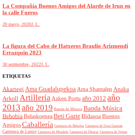
La Compañía Buenos Amigos del Alarde de Irun en
la calle Fueros
20 mayo, 2020
J. L.
La figura del Cabo de Hatxeros Braulio Arizmendi
Errazquin 2023
30 septiembre, 2022
J. L.
ETIQUETAS
Akartegi
Ama Guadalupekoa
Anaka
Ama Shantalen
año
Artillería
año 2012
Arkoll
Azken Portu
2013
año 2019
Banda Música
Banda de Música
Beti Gazte
Behobia
Bidasoa
Belaskoenea
Buenos
Caballería
Amigos
Cantinera de Behobia
Cantinera de Gora Gazteak
Cantinera de Lapice
Cantinera de Mendelu
Cantinera de Ventas
Cantinera de Olearso