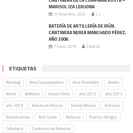
CANTINERA DE LA COMPAÑÍA KOSTA –
MARISOL IZA LEKUONA
24 diciembre, 2020
J. L.
BATERÍA DE ARTILLERÍA DE IRÚN.
CANTINERA NEREA MANCHADO PÉREZ.
AÑO 2008.
7 mayo, 2019
Eduardo
ETIQUETAS
Akartegi
Ama Guadalupekoa
Ama Shantalen
Anaka
Arkoll
Artillería
Azken Portu
año 2012
año 2013
año 2019
Banda de Música
Banda Música
Behobia
Belaskoenea
Beti Gazte
Bidasoa
Buenos Amigos
Caballería
Cantinera de Behobia