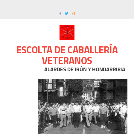
Skip
to
content
ESCOLTA DE CABALLERÍA
VETERANOS
ALARDES DE IRÚN Y HONDARRIBIA