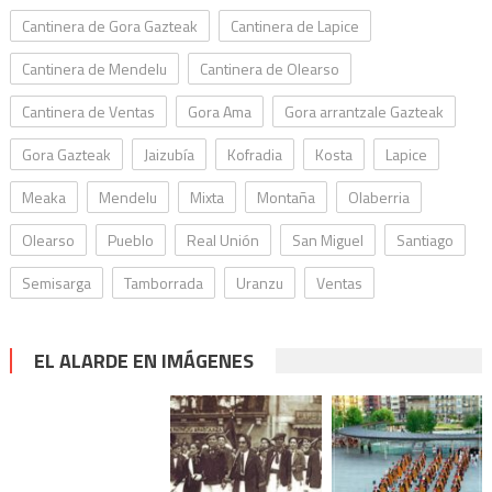
Cantinera de Gora Gazteak
Cantinera de Lapice
Cantinera de Mendelu
Cantinera de Olearso
Cantinera de Ventas
Gora Ama
Gora arrantzale Gazteak
Gora Gazteak
Jaizubía
Kofradia
Kosta
Lapice
Meaka
Mendelu
Mixta
Montaña
Olaberria
Olearso
Pueblo
Real Unión
San Miguel
Santiago
Semisarga
Tamborrada
Uranzu
Ventas
EL ALARDE EN IMÁGENES