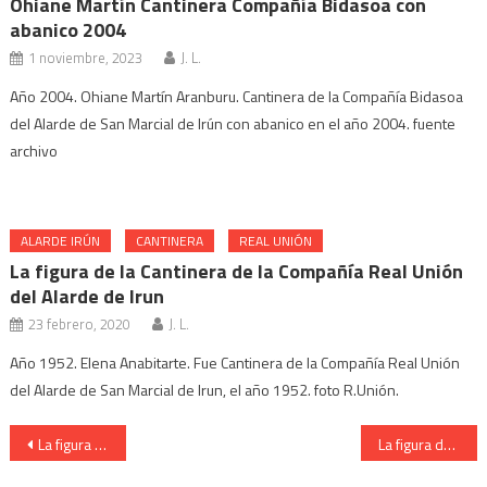
Ohiane Martín Cantinera Compañía Bidasoa con
abanico 2004
1 noviembre, 2023
J. L.
Año 2004. Ohiane Martín Aranburu. Cantinera de la Compañía Bidasoa
del Alarde de San Marcial de Irún con abanico en el año 2004. fuente
archivo
ALARDE IRÚN
CANTINERA
REAL UNIÓN
La figura de la Cantinera de la Compañía Real Unión
del Alarde de Irun
23 febrero, 2020
J. L.
Año 1952. Elena Anabitarte. Fue Cantinera de la Compañía Real Unión
del Alarde de San Marcial de Irun, el año 1952. foto R.Unión.
Navegación
La figura del Capitán de la Compañía San Miguel del Alarde de Irun
La figura del Capitán de la Compañía San Miguel del Alarde de Irun