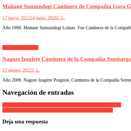
Maitane Sunsundegi Cantinera de Compañía Gora G
17 mayo, 2021
24 junio, 2026
J. L.
Año 1990. Maitane Sunsundegi Loinaz. Fue Cantinera de la Compañía
Alarde Hondarribia
Nagore Izagirre Cantinera de la Compañía Semisarga
23 agosto, 2022
J. L.
Año 2009. Nagore Izagirre Poignon. Cantinera de la Compañía Semisa
Navegación de entradas
Alarde de Hondarribia. La figura del Comandante de Caballería.
Alarde de Hondarribia. La figura del Ayudante de Infantería
Deja una respuesta