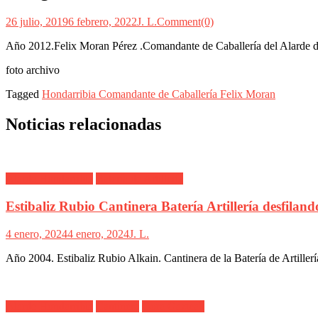
26 julio, 2019
6 febrero, 2022
J. L.
Comment(0)
Año 2012.Felix Moran Pérez .Comandante de Caballería del Alarde de
foto archivo
Tagged
Hondarribia Comandante de Caballería Felix Moran
Noticias relacionadas
Alarde Hondarribia
Batería de Artillería
Estibaliz Rubio Cantinera Batería Artillería desfilan
4 enero, 2024
4 enero, 2024
J. L.
Año 2004. Estibaliz Rubio Alkain. Cantinera de la Batería de Artiller
Alarde Hondarribia
Cantinera
Gora Gazteak