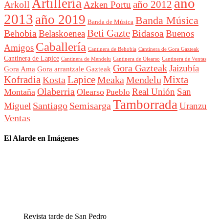
año
Artillería
año 2012
Arkoll
Azken Portu
2013
año 2019
Banda Música
Banda de Música
Beti Gazte
Behobia
Bidasoa
Belaskoenea
Buenos
Caballería
Amigos
Cantinera de Behobia
Cantinera de Gora Gazteak
Cantinera de Lapice
Cantinera de Mendelu
Cantinera de Ventas
Cantinera de Olearso
Gora Gazteak
Jaizubía
Gora Ama
Gora arrantzale Gazteak
Lapice
Mixta
Kofradia
Kosta
Meaka
Mendelu
Olaberria
Real Unión
San
Montaña
Olearso
Pueblo
Tamborrada
Santiago
Semisarga
Miguel
Uranzu
Ventas
El Alarde en Imágenes
Revista tarde de San Pedro