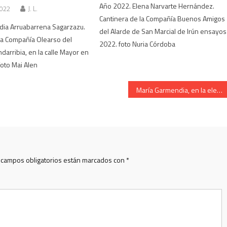
Año 2022. Elena Narvarte Hernández.
2022
J. L.
Cantinera de la Compañía Buenos Amigos
dia Arruabarrena Sagarzazu.
del Alarde de San Marcial de Irún ensayos
la Compañía Olearso del
2022. foto Nuria Córdoba
darribia, en la calle Mayor en
foto Mai Alen
María Garmendia, en la elección de Cantinera Compañía Gora Ama, 2014
 campos obligatorios están marcados con
*