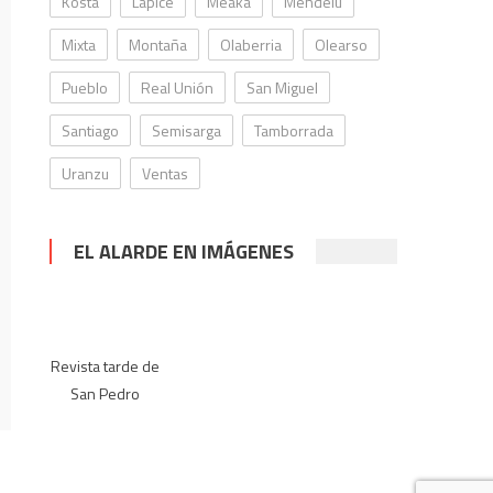
Kosta
Lapice
Meaka
Mendelu
Mixta
Montaña
Olaberria
Olearso
Pueblo
Real Unión
San Miguel
Santiago
Semisarga
Tamborrada
Uranzu
Ventas
EL ALARDE EN IMÁGENES
Revista tarde de
San Pedro