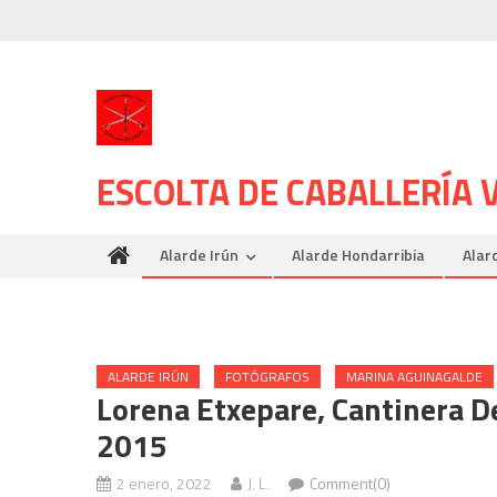
Skip
to
content
ESCOLTA DE CABALLERÍA
Alarde Irún
Alarde Hondarribia
Alar
ALARDE IRÚN
FOTÓGRAFOS
MARINA AGUINAGALDE
Lorena Etxepare, Cantinera D
2015
2 enero, 2022
J. L.
Comment(0)