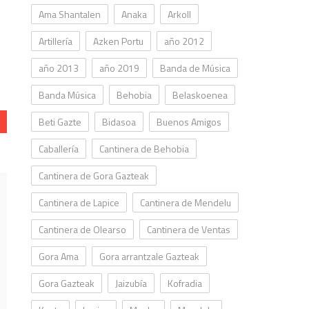
Ama Shantalen
Anaka
Arkoll
Artillería
Azken Portu
año 2012
año 2013
año 2019
Banda de Música
Banda Música
Behobia
Belaskoenea
Beti Gazte
Bidasoa
Buenos Amigos
Caballería
Cantinera de Behobia
Cantinera de Gora Gazteak
Cantinera de Lapice
Cantinera de Mendelu
Cantinera de Olearso
Cantinera de Ventas
Gora Ama
Gora arrantzale Gazteak
Gora Gazteak
Jaizubía
Kofradia