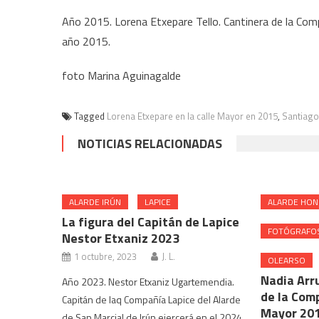
Año 2015. Lorena Etxepare Tello. Cantinera de la Compa
año 2015.
foto Marina Aguinagalde
Tagged
Lorena Etxepare en la calle Mayor en 2015
,
Santiago
NOTICIAS RELACIONADAS
ALARDE IRÚN
LAPICE
ALARDE HON
La figura del Capitán de Lapice
FOTÓGRAFO
Nestor Etxaniz 2023
1 octubre, 2023
J. L.
OLEARSO
Nadia Arr
Año 2023. Nestor Etxaniz Ugartemendia.
de la Com
Capitán de laq Compañía Lapice del Alarde
Mayor 20
de San Marcial de Irún ejercerá en el 2024.