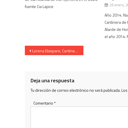
26 enero, 
fuente Cia Lapice
Año 2014. Na
Cantinera de 
Alarde de Hon
el año 2014. 
Navegación
Lorena Etxepare, Cantinera de la Compañía Santiago, en el monte, 2015
de
entradas
Deja una respuesta
Tu dirección de correo electrónico no será publicada.
Los
Comentario
*