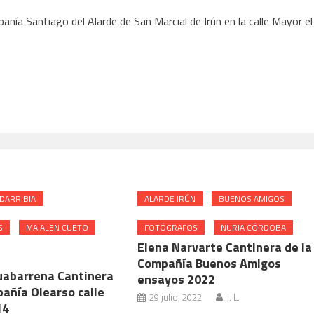
ñía Santiago del Alarde de San Marcial de Irún en la calle Mayor el
DARRIBIA
ALARDE IRÚN
BUENOS AMIGOS
S
MAIALEN CUETO
FOTÓGRAFOS
NURIA CÓRDOBA
Elena Narvarte Cantinera de la
Compañía Buenos Amigos
uabarrena Cantinera
ensayos 2022
pañía Olearso calle
29 julio, 2022
J. L.
14