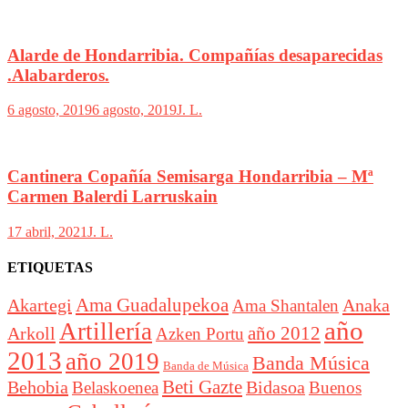
Alarde de Hondarribia. Compañías desaparecidas
.Alabarderos.
6 agosto, 2019
6 agosto, 2019
J. L.
Cantinera Copañía Semisarga Hondarribia – Mª
Carmen Balerdi Larruskain
17 abril, 2021
J. L.
ETIQUETAS
Akartegi
Ama Guadalupekoa
Anaka
Ama Shantalen
año
Artillería
año 2012
Arkoll
Azken Portu
2013
año 2019
Banda Música
Banda de Música
Beti Gazte
Behobia
Bidasoa
Belaskoenea
Buenos