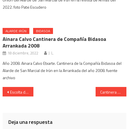
2022. foto Patxi Escudero
ALARDE IRÚN
BIDASOA
Ainara Calvo Cantinera de Compañía Bidasoa
Arrankada 2008
18 diciembre, 2022
J. L.
Año 2008. Ainara Calvo Etxarte. Cantinera de la Compañía Bidasoa del
Alarde de San Marcial de Irún en la Arrankada del año 2008. fuente
archivo
Navegación
Escolta de Caballería Cantinera Cristina Bravo a la tarde 2007.
Cantinera Banda de Música Soraya Carrascoso presentación 2007
de
entradas
Deja una respuesta