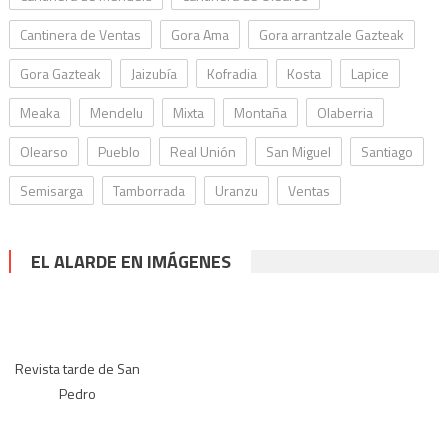
Cantinera de Ventas
Gora Ama
Gora arrantzale Gazteak
Gora Gazteak
Jaizubía
Kofradia
Kosta
Lapice
Meaka
Mendelu
Mixta
Montaña
Olaberria
Olearso
Pueblo
Real Unión
San Miguel
Santiago
Semisarga
Tamborrada
Uranzu
Ventas
EL ALARDE EN IMÁGENES
Revista tarde de San
Pedro