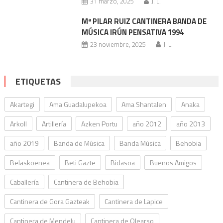
31 marzo, 2025
J. L.
Mª PILAR RUIZ CANTINERA BANDA DE
MÚSICA IRÚN PENSATIVA 1994
23 noviembre, 2025
J. L.
ETIQUETAS
Akartegi
Ama Guadalupekoa
Ama Shantalen
Anaka
Arkoll
Artillería
Azken Portu
año 2012
año 2013
año 2019
Banda de Música
Banda Música
Behobia
Belaskoenea
Beti Gazte
Bidasoa
Buenos Amigos
Caballería
Cantinera de Behobia
Cantinera de Gora Gazteak
Cantinera de Lapice
Cantinera de Mendelu
Cantinera de Olearso