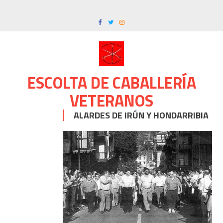
Skip
to
content
ESCOLTA DE CABALLERÍA
VETERANOS
ALARDES DE IRÚN Y HONDARRIBIA