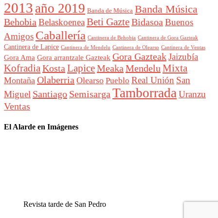
2013
año 2019
Banda Música
Banda de Música
Beti Gazte
Behobia
Bidasoa
Belaskoenea
Buenos
Caballería
Amigos
Cantinera de Behobia
Cantinera de Gora Gazteak
Cantinera de Lapice
Cantinera de Mendelu
Cantinera de Ventas
Cantinera de Olearso
Gora Gazteak
Jaizubía
Gora Ama
Gora arrantzale Gazteak
Lapice
Mixta
Kofradia
Kosta
Meaka
Mendelu
Olaberria
Real Unión
San
Montaña
Olearso
Pueblo
Tamborrada
Santiago
Semisarga
Miguel
Uranzu
Ventas
El Alarde en Imágenes
Revista tarde de San Pedro