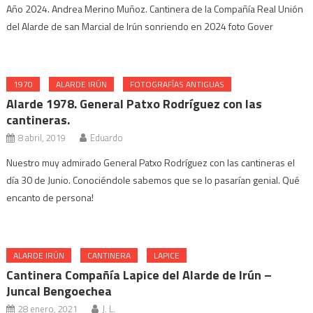
Año 2024. Andrea Merino Muñoz. Cantinera de la Compañía Real Unión
del Alarde de san Marcial de Irún sonriendo en 2024 foto Gover
1970
ALARDE IRÚN
FOTOGRAFÍAS ANTIGUAS
Alarde 1978. General Patxo Rodríguez con las
cantineras.
8 abril, 2019
Eduardo
Nuestro muy admirado General Patxo Rodríguez con las cantineras el
día 30 de Junio. Conociéndole sabemos que se lo pasarían genial. Qué
encanto de persona!
ALARDE IRÚN
CANTINERA
LAPICE
Cantinera Compañía Lapice del Alarde de Irún –
Juncal Bengoechea
28 enero, 2021
J. L.