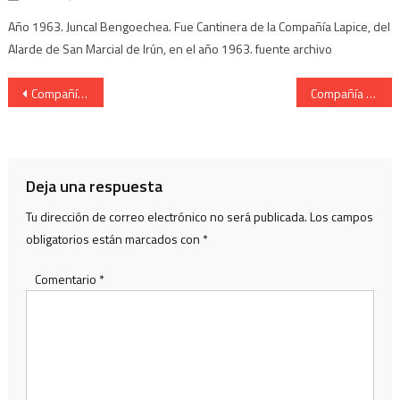
Año 1963. Juncal Bengoechea. Fue Cantinera de la Compañía Lapice, del
Alarde de San Marcial de Irún, en el año 1963. fuente archivo
Navegación
Compañía Ama Shantalen. Cantinera Maite González Arruti. Año 2012
Compañía Ama Shantalen. Cantinera Maite González Arruti. Año 2012
de
entradas
Deja una respuesta
Tu dirección de correo electrónico no será publicada.
Los campos
obligatorios están marcados con
*
Comentario
*