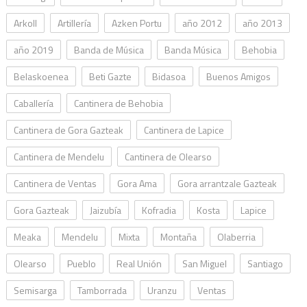
Arkoll
Artillería
Azken Portu
año 2012
año 2013
año 2019
Banda de Música
Banda Música
Behobia
Belaskoenea
Beti Gazte
Bidasoa
Buenos Amigos
Caballería
Cantinera de Behobia
Cantinera de Gora Gazteak
Cantinera de Lapice
Cantinera de Mendelu
Cantinera de Olearso
Cantinera de Ventas
Gora Ama
Gora arrantzale Gazteak
Gora Gazteak
Jaizubía
Kofradia
Kosta
Lapice
Meaka
Mendelu
Mixta
Montaña
Olaberria
Olearso
Pueblo
Real Unión
San Miguel
Santiago
Semisarga
Tamborrada
Uranzu
Ventas