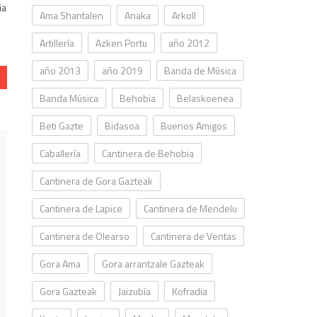
ia
Ama Shantalen
Anaka
Arkoll
Artillería
Azken Portu
año 2012
año 2013
año 2019
Banda de Música
Banda Música
Behobia
Belaskoenea
Beti Gazte
Bidasoa
Buenos Amigos
Caballería
Cantinera de Behobia
Cantinera de Gora Gazteak
Cantinera de Lapice
Cantinera de Mendelu
Cantinera de Olearso
Cantinera de Ventas
Gora Ama
Gora arrantzale Gazteak
Gora Gazteak
Jaizubía
Kofradia