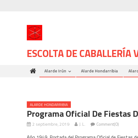
Skip
to
content
ESCOLTA DE CABALLERÍA
Alarde Irún
Alarde Hondarribia
Alar
ALARDE HONDARRIBIA
Programa Oficial De Fiestas 
2 septiembre, 2019
J. L.
Comment(0)
Año 1949. Portada del Programa Oficial de Fiestas de