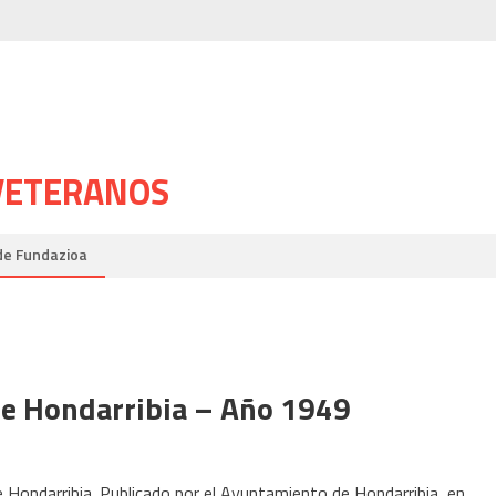
 VETERANOS
de Fundazioa
De Hondarribia – Año 1949
 Hondarribia. Publicado por el Ayuntamiento de Hondarribia, en