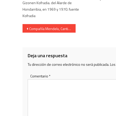
Gizonen Kofradia. del Alarde de
Hondarribia, en 1969 y 1970. fuente
Kofradia
Navegación
Compañía Mendelu, Cantinera Olaya Ferreira. Año 2019
de
entradas
Deja una respuesta
Tu dirección de correo electrónico no será publicada.
Los
Comentario
*