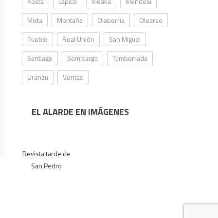
Kosta
Lapice
Meaka
Mendelu
Mixta
Montaña
Olaberria
Olearso
Pueblo
Real Unión
San Miguel
Santiago
Semisarga
Tamborrada
Uranzu
Ventas
EL ALARDE EN IMÁGENES
Revista tarde de
San Pedro