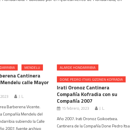
DARRIBIA
MENDELU
ALARDE HONDARRIBIA
berena Cantinera
DONE PEDRO ITXAS GIZONEN KOFRADIA
Mendelu calle Mayor
Irati Oronoz Cantinera
Compañía Kofradia con su
 2023
J. L.
Compañía 2007
rea Barberena Vicente.
15 febrero, 2023
J. L.
 la Compañía Mendelu del
Año 2007. Irati Oronoz Goikoetxea.
darribia subiendo la Calle
Cantinera de la Compañía Done Pedro Itsa
ño 2007. fuente archivo