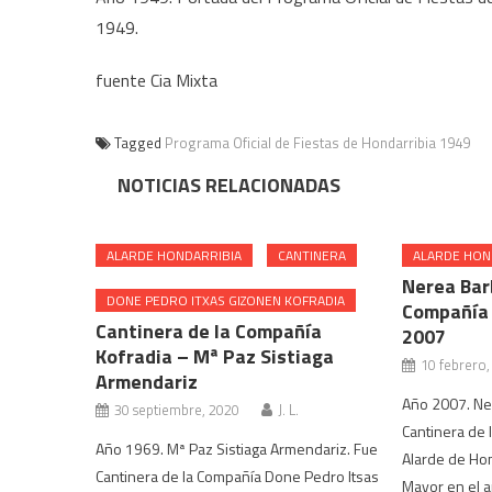
1949.
fuente Cia Mixta
Tagged
Programa Oficial de Fiestas de Hondarribia 1949
NOTICIAS RELACIONADAS
ALARDE HONDARRIBIA
CANTINERA
ALARDE HON
Nerea Bar
DONE PEDRO ITXAS GIZONEN KOFRADIA
Compañía 
Cantinera de la Compañía
2007
Kofradia – Mª Paz Sistiaga
10 febrero,
Armendariz
Año 2007. Ne
30 septiembre, 2020
J. L.
Cantinera de
Año 1969. Mª Paz Sistiaga Armendariz. Fue
Alarde de Hon
Cantinera de la Compañía Done Pedro Itsas
Mayor en el a