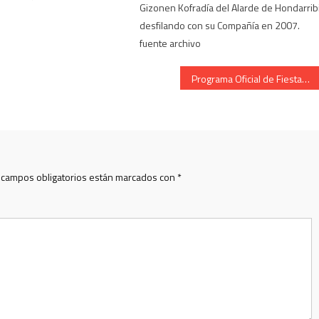
Gizonen Kofradía del Alarde de Hondarrib
desfilando con su Compañía en 2007.
fuente archivo
Programa Oficial de Fiestas de Hondarribia – año 1950
 campos obligatorios están marcados con
*