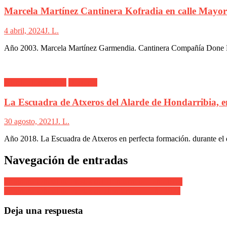
Marcela Martínez Cantinera Kofradia en calle Mayo
4 abril, 2024
J. L.
Año 2003. Marcela Martínez Garmendia. Cantinera Compañía Done Ped
Alarde Hondarribia
Hatxeros
La Escuadra de Atxeros del Alarde de Hondarribia, 
30 agosto, 2021
J. L.
Año 2018. La Escuadra de Atxeros en perfecta formación. durante el d
Navegación de entradas
Programa Oficial de Fiestas del Hondarribia – año 1919
Programa Oficial de Fiestas de Hondarribia – año 1921
Deja una respuesta