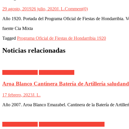
29 agosto, 2019
26 julio, 2020
J. L.
Comment(0)
Año 1920. Portada del Programa Oficial de Fiestas de Hondarribia. V
fuente Cia Mixta
Tagged
Programa Oficial de Fiestas de Hondarribia 1920
Noticias relacionadas
Alarde Hondarribia
Batería de Artillería
Aroa Blanco Cantinera Batería de Artillería saludan
17 febrero, 2023
J. L.
Año 2007. Aroa Blanco Emazabel. Cantinera de la Batería de Artillerí
Alarde Hondarribia
Done Pedro Itxas Gizonen Kofradia