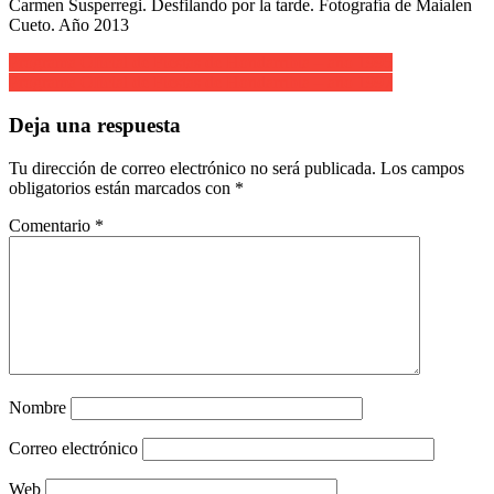
Carmen Susperregi. Desfilando por la tarde. Fotografía de Maialen
Cueto. Año 2013
Navegación
Programa Oficial de Fiestas de Hondarribia – año 1995
Programa Oficial de Fiestas de Hondarribia – año 1997
de
entradas
Deja una respuesta
Tu dirección de correo electrónico no será publicada.
Los campos
obligatorios están marcados con
*
Comentario
*
Nombre
Correo electrónico
Web