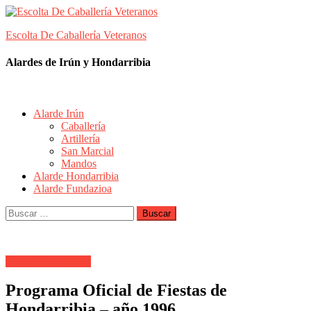
Skip
to
Escolta De Caballería Veteranos
content
Alardes de Irún y Hondarribia
Alarde Irún
Caballería
Artillería
San Marcial
Mandos
Alarde Hondarribia
Alarde Fundazioa
Buscar:
Alarde Hondarribia
Programa Oficial de Fiestas de
Hondarribia – año 1996