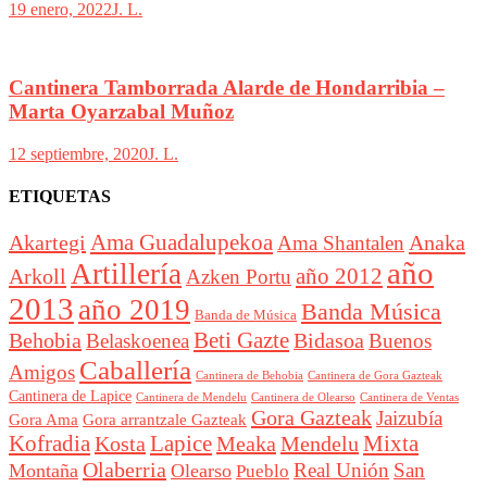
19 enero, 2022
J. L.
Cantinera Tamborrada Alarde de Hondarribia –
Marta Oyarzabal Muñoz
12 septiembre, 2020
J. L.
ETIQUETAS
Akartegi
Ama Guadalupekoa
Anaka
Ama Shantalen
año
Artillería
año 2012
Arkoll
Azken Portu
2013
año 2019
Banda Música
Banda de Música
Beti Gazte
Behobia
Bidasoa
Belaskoenea
Buenos
Caballería
Amigos
Cantinera de Behobia
Cantinera de Gora Gazteak
Cantinera de Lapice
Cantinera de Mendelu
Cantinera de Ventas
Cantinera de Olearso
Gora Gazteak
Jaizubía
Gora Ama
Gora arrantzale Gazteak
Lapice
Mixta
Kofradia
Kosta
Meaka
Mendelu
Olaberria
Real Unión
San
Montaña
Olearso
Pueblo