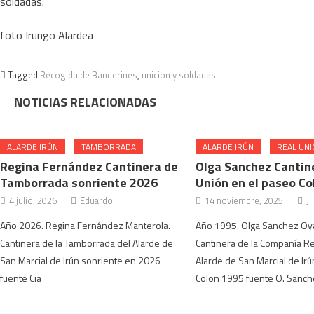
soldadas.
foto Irungo Alardea
Tagged
Recogida de Banderines
,
unicion y soldadas
NOTICIAS RELACIONADAS
ALARDE IRÚN
TAMBORRADA
ALARDE IRÚN
REAL UN
Regina Fernández Cantinera de
Olga Sanchez Cantin
Tamborrada sonriente 2026
Unión en el paseo Co
4 julio, 2026
Eduardo
14 noviembre, 2025
J.
Año 2026. Regina Fernández Manterola.
Año 1995. Olga Sanchez Oya
Cantinera de la Tamborrada del Alarde de
Cantinera de la Compañía Re
San Marcial de Irún sonriente en 2026
Alarde de San Marcial de Ir
fuente Cia
Colon 1995 fuente O. Sanch