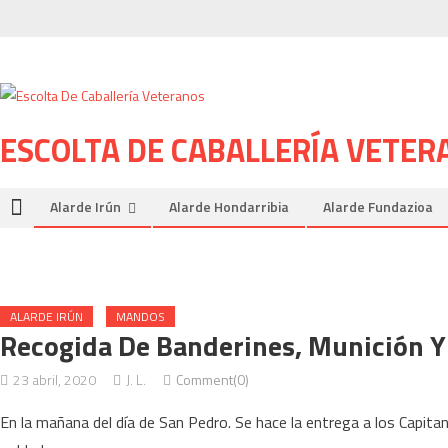
Skip
to
content
ESCOLTA DE CABALLERÍA VETER
Alarde Irún
Alarde Hondarribia
Alarde Fundazioa
ALARDE IRÚN
MANDOS
Recogida De Banderines, Munición Y 
23 abril, 2020
J. L.
Comment(0)
En la mañana del día de San Pedro. Se hace la entrega a los Capita