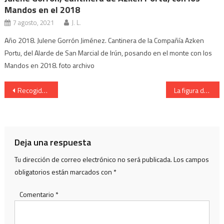
Mandos en el 2018
7 agosto, 2021
J. L.
Año 2018. Julene Gorrón Jiménez. Cantinera de la Compañía Azken
Portu, del Alarde de San Marcial de Irún, posando en el monte con los
Mandos en 2018. foto archivo
Navegación
Recogida de Banderines, munición y soldadas del Alarde de Irun
La figura de la Cantinera de la Compañía Meaka del Alarde de Irun
de
entradas
Deja una respuesta
Tu dirección de correo electrónico no será publicada.
Los campos
obligatorios están marcados con
*
Comentario
*