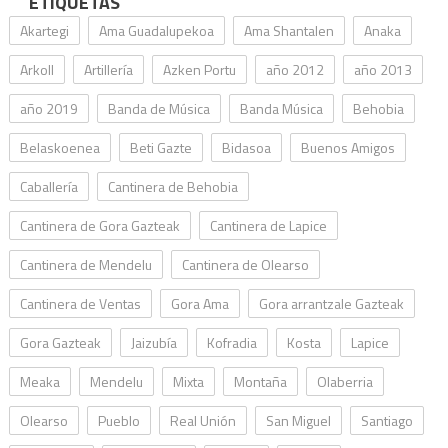
ETIQUETAS
Akartegi
Ama Guadalupekoa
Ama Shantalen
Anaka
Arkoll
Artillería
Azken Portu
año 2012
año 2013
año 2019
Banda de Música
Banda Música
Behobia
Belaskoenea
Beti Gazte
Bidasoa
Buenos Amigos
Caballería
Cantinera de Behobia
Cantinera de Gora Gazteak
Cantinera de Lapice
Cantinera de Mendelu
Cantinera de Olearso
Cantinera de Ventas
Gora Ama
Gora arrantzale Gazteak
Gora Gazteak
Jaizubía
Kofradia
Kosta
Lapice
Meaka
Mendelu
Mixta
Montaña
Olaberria
Olearso
Pueblo
Real Unión
San Miguel
Santiago