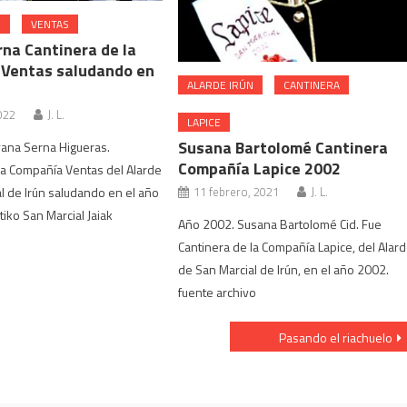
N
VENTAS
rna Cantinera de la
Ventas saludando en
ALARDE IRÚN
CANTINERA
022
J. L.
LAPICE
Susana Bartolomé Cantinera
vana Serna Higueras.
Compañía Lapice 2002
la Compañía Ventas del Alarde
l de Irún saludando en el año
11 febrero, 2021
J. L.
tiko San Marcial Jaiak
Año 2002. Susana Bartolomé Cid. Fue
Cantinera de la Compañía Lapice, del Alar
de San Marcial de Irún, en el año 2002.
fuente archivo
Pasando el riachuelo