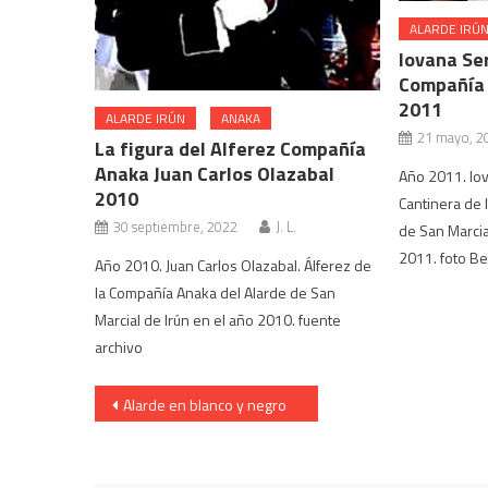
ALARDE IRÚ
Iovana Se
Compañía 
2011
ALARDE IRÚN
ANAKA
21 mayo, 2
La figura del Alferez Compañía
Anaka Juan Carlos Olazabal
Año 2011. Io
2010
Cantinera de 
30 septiembre, 2022
J. L.
de San Marcia
2011. foto Be
Año 2010. Juan Carlos Olazabal. Álferez de
la Compañía Anaka del Alarde de San
Marcial de Irún en el año 2010. fuente
archivo
Navegación
Alarde en blanco y negro
de