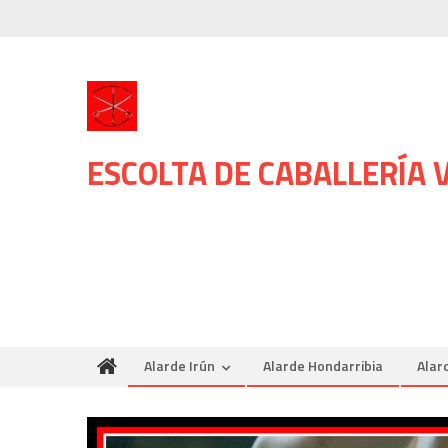
Skip
to
content
ESCOLTA DE CABALLERÍA
Alarde Irún
Alarde Hondarribia
Alar