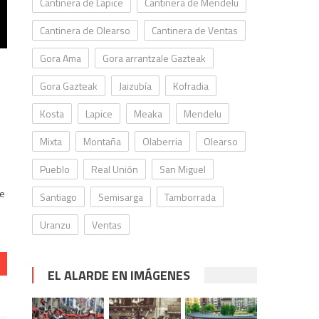
Cantinera de Lapice
Cantinera de Mendelu
Cantinera de Olearso
Cantinera de Ventas
Gora Ama
Gora arrantzale Gazteak
Gora Gazteak
Jaizubía
Kofradia
Kosta
Lapice
Meaka
Mendelu
Mixta
Montaña
Olaberria
Olearso
Pueblo
Real Unión
San Miguel
de
Santiago
Semisarga
Tamborrada
Uranzu
Ventas
EL ALARDE EN IMÁGENES