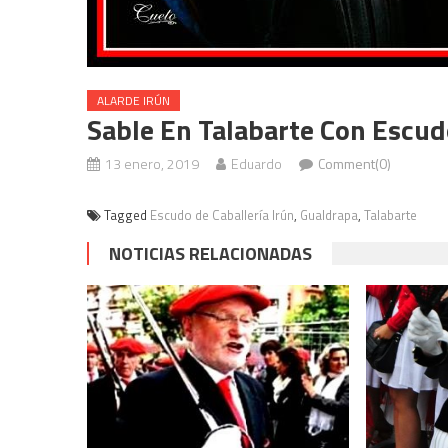
ALARDE IRÚN
Sable En Talabarte Con Escud
13 enero, 2019
Eduardo
Comment(0)
Tagged
Escudo de Caballería Irún
,
Gualdrapa
,
Talabarte
NOTICIAS RELACIONADAS