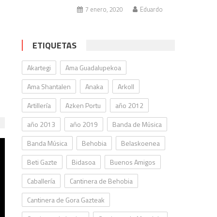
7 enero, 2020
Eduardo
ETIQUETAS
Akartegi
Ama Guadalupekoa
Ama Shantalen
Anaka
Arkoll
Artillería
Azken Portu
año 2012
año 2013
año 2019
Banda de Música
Banda Música
Behobia
Belaskoenea
Beti Gazte
Bidasoa
Buenos Amigos
Caballería
Cantinera de Behobia
Cantinera de Gora Gazteak