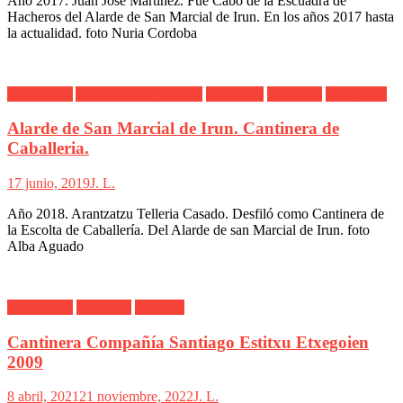
Año 2017. Juan José Martinez. Fue Cabo de la Escuadra de
Hacheros del Alarde de San Marcial de Irun. En los años 2017 hasta
la actualidad. foto Nuria Cordoba
Alarde Irún
Alba Aguado Palacios
Caballería
Cantinera
Fotógrafos
Alarde de San Marcial de Irun. Cantinera de
Caballeria.
17 junio, 2019
J. L.
Año 2018. Arantzatzu Telleria Casado. Desfiló como Cantinera de
la Escolta de Caballería. Del Alarde de san Marcial de Irun. foto
Alba Aguado
Alarde Irún
Cantinera
Santiago
Cantinera Compañía Santiago Estitxu Etxegoien
2009
8 abril, 2021
21 noviembre, 2022
J. L.