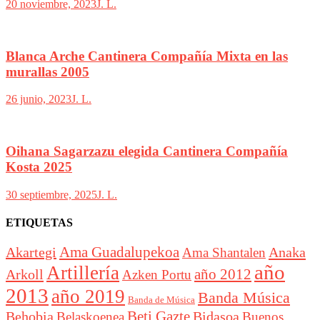
20 noviembre, 2023
J. L.
Blanca Arche Cantinera Compañía Mixta en las
murallas 2005
26 junio, 2023
J. L.
Oihana Sagarzazu elegida Cantinera Compañía
Kosta 2025
30 septiembre, 2025
J. L.
ETIQUETAS
Akartegi
Ama Guadalupekoa
Anaka
Ama Shantalen
año
Artillería
año 2012
Arkoll
Azken Portu
2013
año 2019
Banda Música
Banda de Música
Beti Gazte
Behobia
Bidasoa
Belaskoenea
Buenos